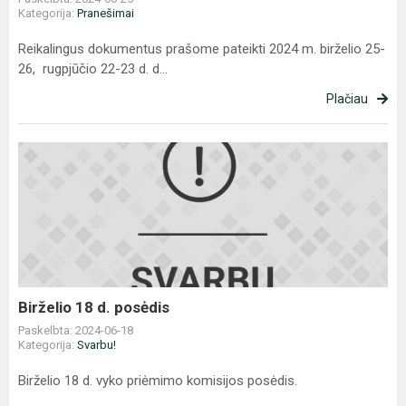
Kategorija:
Pranešimai
Reikalingus dokumentus prašome pateikti 2024 m. birželio 25-
26, rugpjūčio 22-23 d. d...
Plačiau
Birželio
18
d.
posėdis
Birželio 18 d. posėdis
Paskelbta: 2024-06-18
Kategorija:
Svarbu!
Birželio 18 d. vyko priėmimo komisijos posėdis.