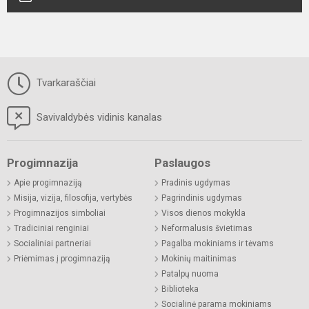
Tvarkaraščiai
Savivaldybės vidinis kanalas
Progimnazija
Paslaugos
Apie progimnaziją
Pradinis ugdymas
Misija, vizija, filosofija, vertybės
Pagrindinis ugdymas
Progimnazijos simboliai
Visos dienos mokykla
Tradiciniai renginiai
Neformalusis švietimas
Socialiniai partneriai
Pagalba mokiniams ir tėvams
Priėmimas į progimnaziją
Mokinių maitinimas
Patalpų nuoma
Biblioteka
Socialinė parama mokiniams