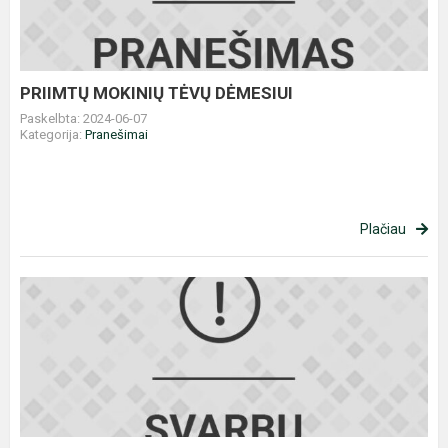
PRIIMTŲ MOKINIŲ TĖVŲ DĖMESIUI
Paskelbta: 2024-06-07
Kategorija:
Pranešimai
Plačiau
Priimtų
į
kitas
klases
mokinių
sąrašas