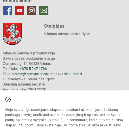
Bendraukime
Steigėjas
Vilniaus miesto savivaldybė
Vilniaus Žemynos progimnazija
Savivaldybės biudžetinė įstaiga
Žemynos g. 14, 06128 Vilnius
Tel./ faks.
+370 5 247 1766
El. p.
rastine@zemynosprogimnazija.vilnius.lm.lt
Duomenys kaupiami ir saugomi
Juridinių asmenų registre
Įmonės kodas 295472120
Šioje svetainėje naudojame slapukus siekdami užtikrinti jums teikiamų
© 2024. Vilniaus Žemynos progimnazija. Visos teisės saugomos.
Kopijuoti turinį be raštiško įstaigos administracijos sutikimo griežtai draudžiama.
paslaugų kokybę, analizuoti svetainės naudojimą ir optimizuoti naršymo
patirtį. Spustelėję mygtuką „Sutinku“, jūs patvirtinate, kad sutinkate su visų
Prieinamumo paraiška
Slapukų valdymas
slapukų naudojimu šioje svetainėje. Jei norite atšaukti arba pakeisti savo