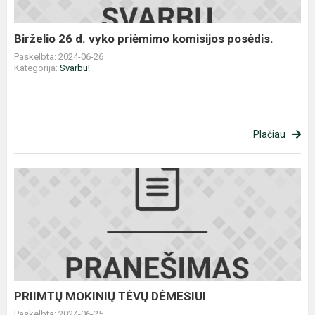
posėdis.
Birželio 26 d. vyko priėmimo komisijos posėdis.
Paskelbta: 2024-06-26
Kategorija:
Svarbu!
Plačiau
PRIIMTŲ
MOKINIŲ
TĖVŲ
DĖMESIUI
PRIIMTŲ MOKINIŲ TĖVŲ DĖMESIUI
Paskelbta: 2024-06-25