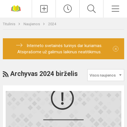
Paieška
Men
Titulinis
Naujienos
2024
Interneto svetainės turinys dar kuriamas.
×
Atsiprašome už galimus laikinus neatitikimus.
RSS
Archyvas 2024 birželis
Birželio
26
d. vyko
priėmimo
komisijos