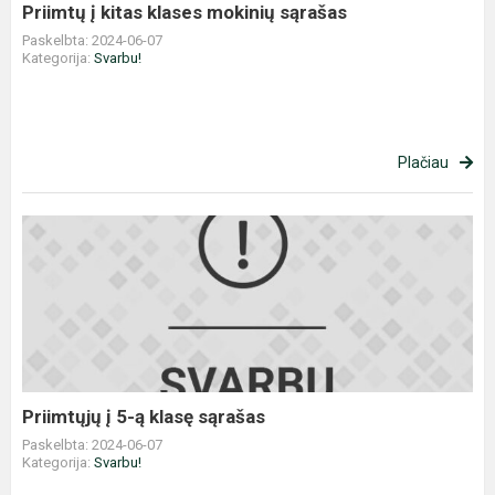
Priimtų į kitas klases mokinių sąrašas
Paskelbta: 2024-06-07
Kategorija:
Svarbu!
Plačiau
Priimtųjų
į
5-
ą
klasę
sąrašas
Priimtųjų į 5-ą klasę sąrašas
Paskelbta: 2024-06-07
Kategorija:
Svarbu!