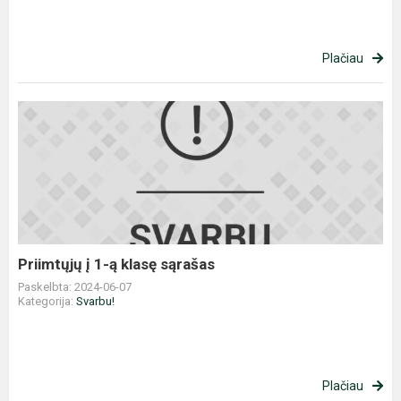
Plačiau
Priimtųjų
į
1-
ą
klasę
sąrašas
Priimtųjų į 1-ą klasę sąrašas
Paskelbta: 2024-06-07
Kategorija:
Svarbu!
Plačiau