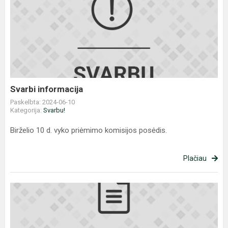
Svarbi
informacija
Svarbi informacija
Paskelbta: 2024-06-10
Kategorija:
Svarbu!
Birželio 10 d. vyko priėmimo komisijos posėdis.
Plačiau
PRIIMTŲ
MOKINIŲ
TĖVŲ
DĖMESIUI