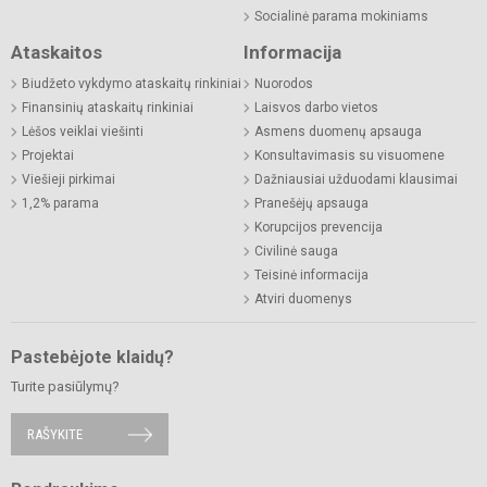
Socialinė parama mokiniams
Ataskaitos
Informacija
Biudžeto vykdymo ataskaitų rinkiniai
Nuorodos
Finansinių ataskaitų rinkiniai
Laisvos darbo vietos
Lėšos veiklai viešinti
Asmens duomenų apsauga
Projektai
Konsultavimasis su visuomene
Viešieji pirkimai
Dažniausiai užduodami klausimai
1,2% parama
Pranešėjų apsauga
Korupcijos prevencija
Civilinė sauga
Teisinė informacija
Atviri duomenys
Pastebėjote klaidų?
Turite pasiūlymų?
RAŠYKITE