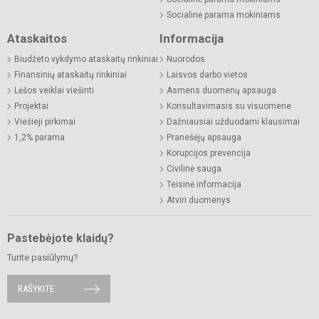
Socialinė parama mokiniams
Ataskaitos
Informacija
Biudžeto vykdymo ataskaitų rinkiniai
Nuorodos
Finansinių ataskaitų rinkiniai
Laisvos darbo vietos
Lėšos veiklai viešinti
Asmens duomenų apsauga
Projektai
Konsultavimasis su visuomene
Viešieji pirkimai
Dažniausiai užduodami klausimai
1,2% parama
Pranešėjų apsauga
Korupcijos prevencija
Civilinė sauga
Teisinė informacija
Atviri duomenys
Pastebėjote klaidų?
Turite pasiūlymų?
RAŠYKITE