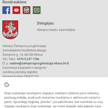
Bendraukime
Steigėjas
Vilniaus miesto savivaldybė
Vilniaus Žemynos progimnazija
Savivaldybės biudžetinė įstaiga
Žemynos g. 14, 06128 Vilnius
Tel./ faks.
+370 5 247 1766
El. p.
rastine@zemynosprogimnazija.vilnius.lm.lt
Duomenys kaupiami ir saugomi
Juridinių asmenų registre
Įmonės kodas 295472120
Šioje svetainėje naudojame slapukus siekdami užtikrinti jums teikiamų
© 2024. Vilniaus Žemynos progimnazija. Visos teisės saugomos.
Kopijuoti turinį be raštiško įstaigos administracijos sutikimo griežtai draudžiama.
paslaugų kokybę, analizuoti svetainės naudojimą ir optimizuoti naršymo
patirtį. Spustelėję mygtuką „Sutinku“, jūs patvirtinate, kad sutinkate su visų
Prieinamumo paraiška
Slapukų valdymas
slapukų naudojimu šioje svetainėje. Jei norite atšaukti arba pakeisti savo