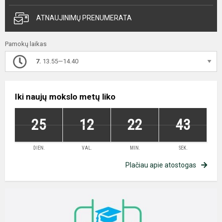
ATNAUJINIMŲ PRENUMERATA
Pamokų laikas
7.
13.55—14.40
Iki naujų mokslo metų liko
25
12
22
42
DIEN.
VAL.
MIN.
SEK.
Plačiau apie atostogas