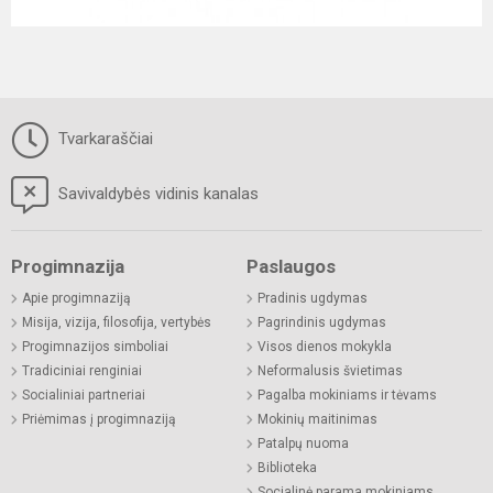
Tvarkaraščiai
Savivaldybės vidinis kanalas
Progimnazija
Paslaugos
Apie progimnaziją
Pradinis ugdymas
Misija, vizija, filosofija, vertybės
Pagrindinis ugdymas
Progimnazijos simboliai
Visos dienos mokykla
Tradiciniai renginiai
Neformalusis švietimas
Socialiniai partneriai
Pagalba mokiniams ir tėvams
Priėmimas į progimnaziją
Mokinių maitinimas
Patalpų nuoma
Biblioteka
Socialinė parama mokiniams