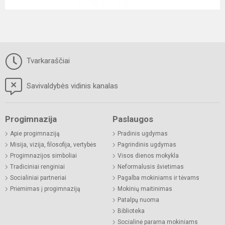
Tvarkaraščiai
Savivaldybės vidinis kanalas
Progimnazija
Paslaugos
Apie progimnaziją
Pradinis ugdymas
Misija, vizija, filosofija, vertybės
Pagrindinis ugdymas
Progimnazijos simboliai
Visos dienos mokykla
Tradiciniai renginiai
Neformalusis švietimas
Socialiniai partneriai
Pagalba mokiniams ir tėvams
Priėmimas į progimnaziją
Mokinių maitinimas
Patalpų nuoma
Biblioteka
Socialinė parama mokiniams