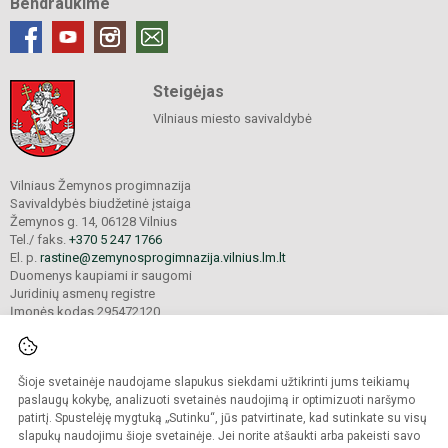
Bendraukime
Steigėjas
Vilniaus miesto savivaldybė
Vilniaus Žemynos progimnazija
Savivaldybės biudžetinė įstaiga
Žemynos g. 14, 06128 Vilnius
Tel./ faks.
+370 5 247 1766
El. p.
rastine@zemynosprogimnazija.vilnius.lm.lt
Duomenys kaupiami ir saugomi
Juridinių asmenų registre
Įmonės kodas 295472120
Šioje svetainėje naudojame slapukus siekdami užtikrinti jums teikiamų
© 2024. Vilniaus Žemynos progimnazija. Visos teisės saugomos.
Kopijuoti turinį be raštiško įstaigos administracijos sutikimo griežtai draudžiama.
paslaugų kokybę, analizuoti svetainės naudojimą ir optimizuoti naršymo
patirtį. Spustelėję mygtuką „Sutinku“, jūs patvirtinate, kad sutinkate su visų
Prieinamumo paraiška
Slapukų valdymas
slapukų naudojimu šioje svetainėje. Jei norite atšaukti arba pakeisti savo