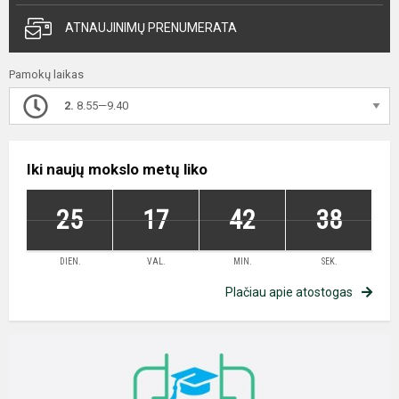
ATNAUJINIMŲ PRENUMERATA
Pamokų laikas
2.
8.55—9.40
Iki naujų mokslo metų liko
25
17
42
37
DIEN.
VAL.
MIN.
SEK.
Plačiau apie atostogas