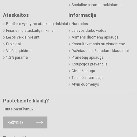
Socialinė parama mokiniams
Ataskaitos
Informacija
Biudžeto vykdymo ataskaitų rinkiniai
Nuorodos
Finansinių ataskaitų rinkiniai
Laisvos darbo vietos
Lėšos veiklai viešinti
Asmens duomenų apsauga
Projektai
Konsultavimasis su visuomene
Viešieji pirkimai
Dažniausiai užduodami klausimai
1,2% parama
Pranešėjų apsauga
Korupcijos prevencija
Civilinė sauga
Teisinė informacija
Atviri duomenys
Pastebėjote klaidų?
Turite pasiūlymų?
RAŠYKITE