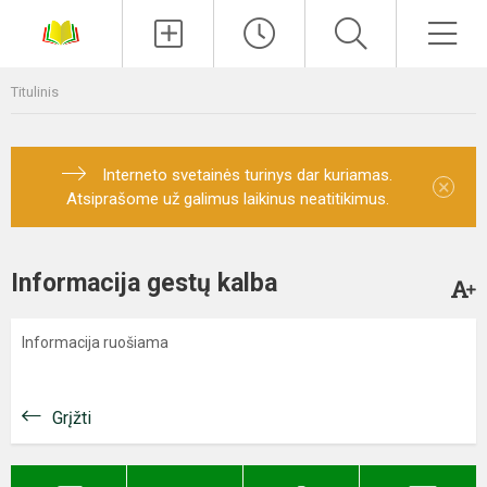
Paieška
Men
Titulinis
Interneto svetainės turinys dar kuriamas.
×
Atsiprašome už galimus laikinus neatitikimus.
Informacija gestų kalba
Informacija ruošiama
Grįžti