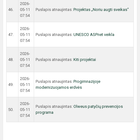
2026-
46.
05-11
Puslapis atnaujintas:
Projektas „Noriu augti sveikas“
07:54
2026-
47.
05-11
Puslapis atnaujintas:
UNESCO ASPnet veikla
07:54
2026-
48.
05-11
Puslapis atnaujintas:
Kiti projektai
07:54
2026-
Puslapis atnaujintas:
Progimnazijoje
49.
05-11
modernizuojamos erdvės
07:54
2026-
Puslapis atnaujintas:
Olweus patyčių prevencijos
50.
05-11
programa
07:54