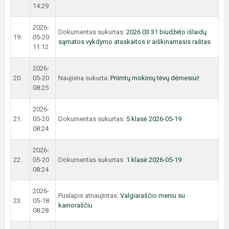
14:29
2026-
Dokumentas sukurtas:
2026 03 31 biudžeto išlaidų
19.
05-20
sąmatos vykdymo ataskaitos ir aiškinamasis raštas
11:12
2026-
20.
05-20
Naujiena sukurta:
Priimtų mokinių tėvų dėmesiui!
08:25
2026-
21.
05-20
Dokumentas sukurtas:
5 klasė 2026-05-19
08:24
2026-
22.
05-20
Dokumentas sukurtas:
1 klasė 2026-05-19
08:24
2026-
Puslapis atnaujintas:
Valgiaraščio meniu su
23.
05-18
kainoraščiu
08:28