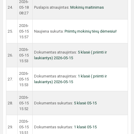
2026-
24.
05-18
Puslapis atnaujintas:
Mokinių maitinimas
08:27
2026-
25.
05-15
Naujiena sukurta:
Priimtų mokinių tėvų dėmesiui!
15:57
2026-
Dokumentas atnaujintas:
5 klasė ( priimti ir
26.
05-15
laukiantys) 2026-05-15
15:53
2026-
Dokumentas atnaujintas:
1 klasė ( priimti ir
27.
05-15
laukiantys) 2026-05-15
15:53
2026-
28.
05-15
Dokumentas sukurtas:
5 klasė 05-15
15:52
2026-
29.
05-15
Dokumentas sukurtas:
1 klasė 05-15
15:51