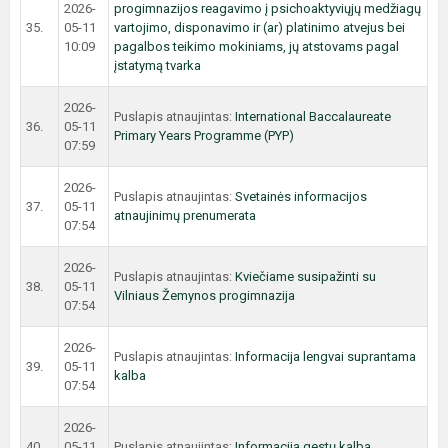
2026-
progimnazijos reagavimo į psichoaktyviųjų medžiagų
35.
05-11
vartojimo, disponavimo ir (ar) platinimo atvejus bei
10:09
pagalbos teikimo mokiniams, jų atstovams pagal
įstatymą tvarka
2026-
Puslapis atnaujintas:
International Baccalaureate
36.
05-11
Primary Years Programme (PYP)
07:59
2026-
Puslapis atnaujintas:
Svetainės informacijos
37.
05-11
atnaujinimų prenumerata
07:54
2026-
Puslapis atnaujintas:
Kviečiame susipažinti su
38.
05-11
Vilniaus Žemynos progimnazija
07:54
2026-
Puslapis atnaujintas:
Informacija lengvai suprantama
39.
05-11
kalba
07:54
2026-
40.
05-11
Puslapis atnaujintas:
Informacija gestų kalba