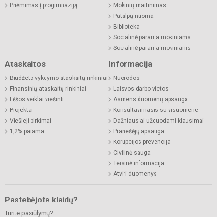
Priėmimas į progimnaziją
Mokinių maitinimas
Patalpų nuoma
Biblioteka
Socialinė parama mokiniams
Socialinė parama mokiniams
Ataskaitos
Informacija
Biudžeto vykdymo ataskaitų rinkiniai
Nuorodos
Finansinių ataskaitų rinkiniai
Laisvos darbo vietos
Lėšos veiklai viešinti
Asmens duomenų apsauga
Projektai
Konsultavimasis su visuomene
Viešieji pirkimai
Dažniausiai užduodami klausimai
1,2% parama
Pranešėjų apsauga
Korupcijos prevencija
Civilinė sauga
Teisinė informacija
Atviri duomenys
Pastebėjote klaidų?
Turite pasiūlymų?