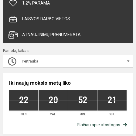
1,2% PARAMA
LAISVOS DARBO VIETOS
ATNAUJINIMŲ PRENUMERATA
Pamokų laikas
Pertrauka
Iki naujų mokslo metų liko
22
20
52
21
DIEN.
VAL.
MIN.
SEK.
Plačiau apie atostogas