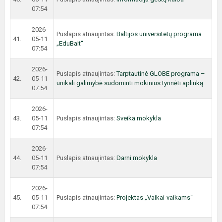
07:54
2026-
Puslapis atnaujintas:
Baltijos universitetų programa
41.
05-11
„EduBalt“
07:54
2026-
Puslapis atnaujintas:
Tarptautinė GLOBE programa –
42.
05-11
unikali galimybė sudominti mokinius tyrinėti aplinką
07:54
2026-
43.
05-11
Puslapis atnaujintas:
Sveika mokykla
07:54
2026-
44.
05-11
Puslapis atnaujintas:
Darni mokykla
07:54
2026-
45.
05-11
Puslapis atnaujintas:
Projektas „Vaikai-vaikams“
07:54