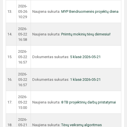
2026-
13.
05-26
Naujiena sukurta:
MYP Bendruomenės projektų diena
10:29
2026-
14.
05-22
Naujiena sukurta:
Priimtų mokinių tėvų dėmesiui!
16:58
2026-
15.
05-22
Dokumentas sukurtas:
5 klasė 2026-05-21
16:57
2026-
16.
05-22
Dokumentas sukurtas:
1 klasė 2026-05-21
16:57
2026-
17.
05-22
Naujiena sukurta:
8 TB projektinių darbų pristatymai
15:00
2026-
18.
05-21
Naujiena sukurta:
Tėvų veiksmų algoritmas