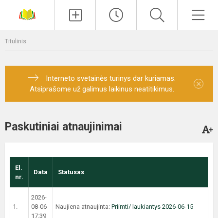
Paieška
Men
Titulinis
Interneto svetainės turinys dar kuriamas.
×
Atsiprašome už galimus laikinus neatitikimus.
Paskutiniai atnaujinimai
El.
Data
Statusas
nr.
2026-
1.
08-06
Naujiena atnaujinta:
Priimti/ laukiantys 2026-06-15
17:39