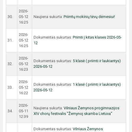
2026-
30.
05-12
Naujiena sukurta:
Priimtų mokinių tėvų dėmesiui!
16:25
2026-
Dokumentas sukurtas:
Priimti į kitas klases 2026-05-
31.
05-12
12
16:25
2026-
Dokumentas sukurtas:
5 klasė ( priimti ir laukiantys)
32.
05-12
2026-05-12
16:23
2026-
Dokumentas sukurtas:
1 klasė ( priimti ir laukiantys)
33.
05-12
2026-05-12
16:22
2026-
Naujiena sukurta:
Vilniaus Žemynos progimnazijos
34.
05-11
XIV chorų festivalis "Žemynoj skamba Lietuva"
12:39
Dokumentas sukurtas:
Vilniaus Žemynos