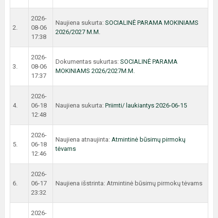
2026-
Naujiena sukurta:
SOCIALINĖ PARAMA MOKINIAMS
2.
08-06
2026/2027 M.M.
17:38
2026-
Dokumentas sukurtas:
SOCIALINĖ PARAMA
3.
08-06
MOKINIAMS 2026/2027M.M.
17:37
2026-
4.
06-18
Naujiena sukurta:
Priimti/ laukiantys 2026-06-15
12:48
2026-
Naujiena atnaujinta:
Atmintinė būsimų pirmokų
5.
06-18
tėvams
12:46
2026-
6.
06-17
Naujiena išstrinta: Atmintinė būsimų pirmokų tėvams
23:32
2026-