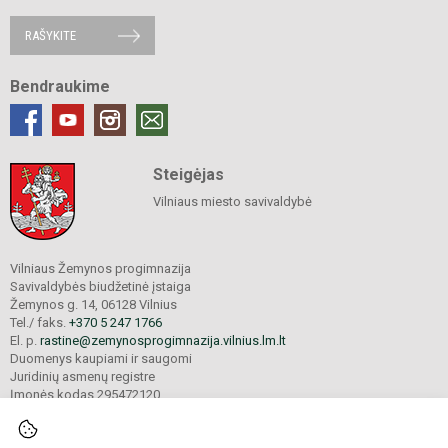
RAŠYKITE
Bendraukime
Steigėjas
Vilniaus miesto savivaldybė
Vilniaus Žemynos progimnazija
Savivaldybės biudžetinė įstaiga
Žemynos g. 14, 06128 Vilnius
Tel./ faks.
+370 5 247 1766
El. p.
rastine@zemynosprogimnazija.vilnius.lm.lt
Duomenys kaupiami ir saugomi
Juridinių asmenų registre
Įmonės kodas 295472120