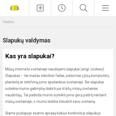
Paieška
Men
Titulinis
Slapukų valdymas
Kas yra slapukai?
Mūsų interneto svetainėje naudojami slapukai (angl. cookies).
Slapukas – tai mažas tekstinis failas, įrašomas į jūsų kompiuterį,
planšetę ar telefoną jums apsilankius svetainėje. Šie slapukai
suteikia mums galimybę išskirti jus iš kitų mūsų svetainės
naudotojų. Tai padeda mums suteikti jums gerą patirtį naršant
mūsų svetainėje, o mums leidžia tobulinti savo svetainę.
Šiame puslapyje esame aprašę kokius konkrečius slapukus