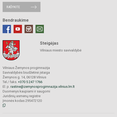
RAŠYKITE
Bendraukime
Steigėjas
Vilniaus miesto savivaldybė
Vilniaus Žemynos progimnazija
Savivaldybės biudžetinė įstaiga
Žemynos g. 14, 06128 Vilnius
Tel./ faks.
+370 5 247 1766
El. p.
rastine@zemynosprogimnazija.vilnius.lm.lt
Duomenys kaupiami ir saugomi
Juridinių asmenų registre
Įmonės kodas 295472120