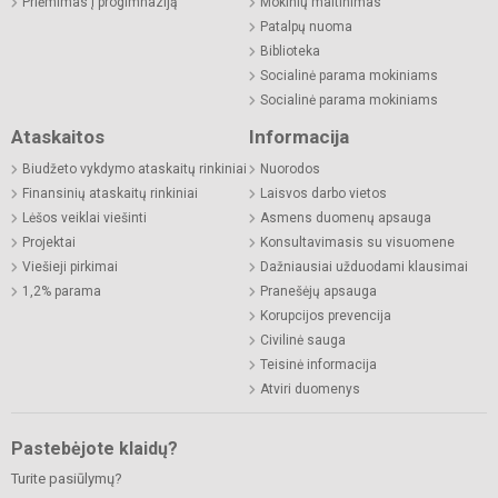
Priėmimas į progimnaziją
Mokinių maitinimas
Patalpų nuoma
Biblioteka
Socialinė parama mokiniams
Socialinė parama mokiniams
Ataskaitos
Informacija
Biudžeto vykdymo ataskaitų rinkiniai
Nuorodos
Finansinių ataskaitų rinkiniai
Laisvos darbo vietos
Lėšos veiklai viešinti
Asmens duomenų apsauga
Projektai
Konsultavimasis su visuomene
Viešieji pirkimai
Dažniausiai užduodami klausimai
1,2% parama
Pranešėjų apsauga
Korupcijos prevencija
Civilinė sauga
Teisinė informacija
Atviri duomenys
Pastebėjote klaidų?
Turite pasiūlymų?