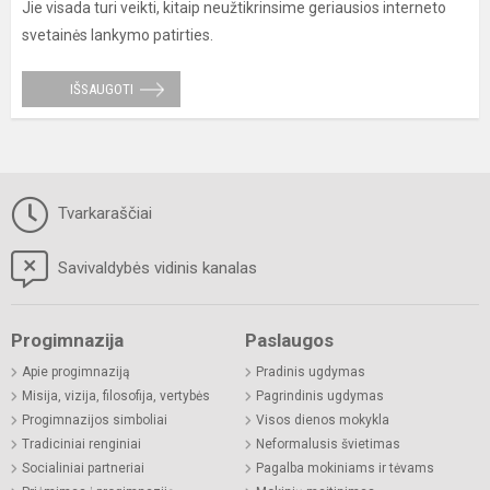
Jie visada turi veikti, kitaip neužtikrinsime geriausios interneto
svetainės lankymo patirties.
IŠSAUGOTI
Tvarkaraščiai
Savivaldybės vidinis kanalas
Progimnazija
Paslaugos
Apie progimnaziją
Pradinis ugdymas
Misija, vizija, filosofija, vertybės
Pagrindinis ugdymas
Progimnazijos simboliai
Visos dienos mokykla
Tradiciniai renginiai
Neformalusis švietimas
Socialiniai partneriai
Pagalba mokiniams ir tėvams