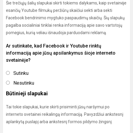
Šie trečiųjų šalių slapukai skirti tokiems dalykams, kaip svetainėje
esančių Youtube filmukų peržiūrų skaičiui sekti arba sekti
Facebook bendrinimo mygtuko paspaudimų skaičių. Šių slapukų
pagalba socialiniai tinklai renka informaciją apie savo vartotojų
pomėgius, kurią vėliau išnaudoja parduodami reklamą.
Ar sutinkate, kad Facebook ir Youtube rinktų
informaciją apie jūsų apsilankymus šioje interneto
svetainėje?
Sutinku
Nesutinku
Būtinieji slapukai
Tai tokie slapukai, kurie skirti prisiminti jūsų naršymui po
interneto svetainei reikalingą informaciją. Pavyzdžiui ankstesnį
aplankytą puslapį arba ankstesnį formos pildymo žingsnį.