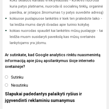
koks sklaidos kanalas efektyviausias - konkreti nuoroda
kuria patys platiname, nuoroda iš socialinių tinklų, organinė
paieška, ar įstaigos žinomumas t.y patys suvedėte adresą)
kokiuose puslapiuose lankėtės ir kiek ten praleidote laiko -
tai leidžia mums daryti išvadas apie turinio kokybę.
kokias nuorodas spaudėt kai lankėtės mūsų puslapyje - tai
leidžia musm susidaryti paveikslą kas mūsų svetainės
lankytojams yra įdomu.
Ar sutinkate, kad Google analytics rinktu nuasmenintą
informaciją apie jūsų apsilankymus šioje interneto
svetainėje?
Sutinku
Nesutinku
Slapukai padedantys palaikyti ryšius ir
įgyvendinti reklaminiu sumanymus