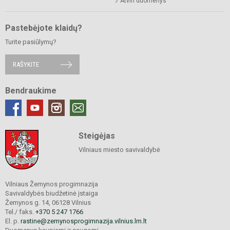
Atviri duomenys
Pastebėjote klaidų?
Turite pasiūlymų?
RAŠYKITE
Bendraukime
Steigėjas
Vilniaus miesto savivaldybė
Vilniaus Žemynos progimnazija
Savivaldybės biudžetinė įstaiga
Žemynos g. 14, 06128 Vilnius
Tel./ faks.
+370 5 247 1766
El. p.
rastine@zemynosprogimnazija.vilnius.lm.lt