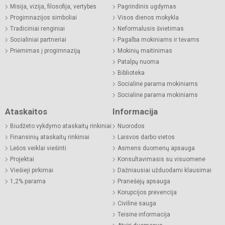
Misija, vizija, filosofija, vertybės
Pagrindinis ugdymas
Progimnazijos simboliai
Visos dienos mokykla
Tradiciniai renginiai
Neformalusis švietimas
Socialiniai partneriai
Pagalba mokiniams ir tėvams
Priėmimas į progimnaziją
Mokinių maitinimas
Patalpų nuoma
Biblioteka
Socialinė parama mokiniams
Socialinė parama mokiniams
Ataskaitos
Informacija
Biudžeto vykdymo ataskaitų rinkiniai
Nuorodos
Finansinių ataskaitų rinkiniai
Laisvos darbo vietos
Lėšos veiklai viešinti
Asmens duomenų apsauga
Projektai
Konsultavimasis su visuomene
Viešieji pirkimai
Dažniausiai užduodami klausimai
1,2% parama
Pranešėjų apsauga
Korupcijos prevencija
Civilinė sauga
Teisinė informacija