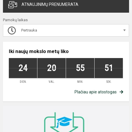
ATNAUJINIMŲ PRENUMERATA
Pamokų laikas
Pertrauka
Iki naujų mokslo metų liko
24
20
55
51
DIEN.
VAL.
MIN.
SEK.
Plačiau apie atostogas