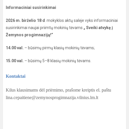
Informaciniai susirinkimai
2026 m. birželio 18 d
. mokyklos aktų salėje vyks informaciniai
susirinkimai naujai priimtų mokinių tėvams
„ Sveiki atvykę į
Žemynos progimnaziją!“
14.00 val.
– būsimų pirmų klasių mokinių tėvams;
15.00 val.
– būsimų 5–8 klasių mokinių tėvams.
Kontaktai
Kilus klausimams dėl priėmimo, prašome kreiptis el. paštu
lina.cepaitiene@zemynosprogimnazija.vilnius.lm.lt