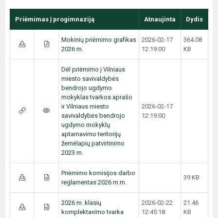
Priėmimas į progimnaziją
Atnaujinta
Dydis
Mokinių priėmimo grafikas
2026-02-17
364.08
2026 m.
12:19:00
KB
Dėl priėmimo į Vilniaus
miesto savivaldybės
bendrojo ugdymo
mokyklas tvarkos aprašo
ir Vilniaus miesto
2026-02-17
savivaldybės bendrojo
12:19:00
ugdymo mokyklų
aptarnavimo teritorijų
žemėlapių patvirtinimo
2023 m.
Priėmimo komisijos darbo
39 KB
reglamentas 2026 m.m.
2026 m. klasių
2026-02-22
21.46
komplektavimo tvarka
12:45:18
KB