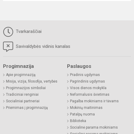
Tvarkaraščiai
Savivaldybės vidinis kanalas
Progimnazija
Paslaugos
Apie progimnaziją
Pradinis ugdymas
Misija, vizija, filosofija, vertybės
Pagrindinis ugdymas
Progimnazijos simboliai
Visos dienos mokykla
Tradiciniai renginiai
Neformalusis švietimas
Socialiniai partneriai
Pagalba mokiniams ir tėvams
Priėmimas į progimnaziją
Mokinių maitinimas
Patalpų nuoma
Biblioteka
Socialinė parama mokiniams