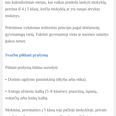
tais kalendoriniais metais, kai vaikas pradeda lankyti mokyklą,
pereina iš 4 į 5 klasę, keičia mokyklą ar yra naujai atvykęs
mokinys.
Priėmimas vykdomas teritoriniu principu pagal deklaruotą
gyvenamąją vietą. Faktinė gyvenamoji vieta ar nuomos sutartys
įtakos neturi.
Svarbu pildant prašymą
Pildant prašymą būtina nurodyti:
• Dorinio ugdymo pasirinkimą (tikyba arba etika).
• Antrąją užsienio kalbą (5–8 klasėse): prancūzų, ispanų,
vokiečių arba lenkų kalbą.
Mokiniai, pereinantys į 5 klasę toje pačioje mokykloje, privalo