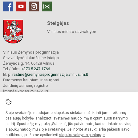
Steigėjas
Vilniaus miesto savivaldybė
Vilniaus Žemynos progimnazija
Savivaldybės biudžetinė įstaiga
Žemynos g. 14, 06128 Vilnius
Tel./ faks.
+370 5 247 1766
El. p.
rastine@zemynosprogimnazija.vilnius.lm.lt
Duomenys kaupiami ir saugomi
Juridinių asmenų registre
Įmonės kodas 295472120
Šioje svetainėje naudojame slapukus siekdami užtikrinti jums teikiamų
© 2024. Vilniaus Žemynos progimnazija. Visos teisės saugomos.
Kopijuoti turinį be raštiško įstaigos administracijos sutikimo griežtai draudžiama.
paslaugų kokybę, analizuoti svetainės naudojimą ir optimizuoti naršymo
patirtį. Spustelėję mygtuką „Sutinku“, jūs patvirtinate, kad sutinkate su visų
Prieinamumo paraiška
Slapukų valdymas
slapukų naudojimu šioje svetainėje. Jei norite atšaukti arba pakeisti savo
sutikimus, prašome apsilankyti
slapukų valdymo puslapyje
.
Sumanus būdas atnaujinti