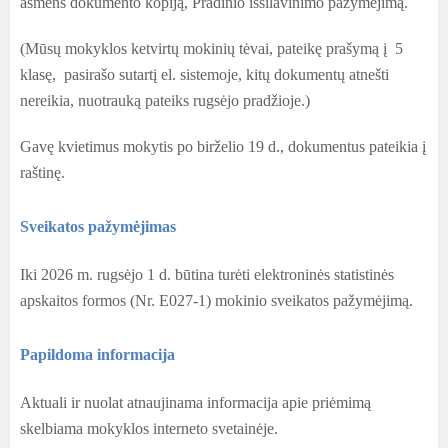
asmens dokumento kopiją, Pradinio išsilavinimo pažymėjimą.
(Mūsų mokyklos ketvirtų mokinių tėvai, pateikę prašymą į 5
klasę, pasirašo sutartį el. sistemoje, kitų dokumentų atnešti
nereikia, nuotrauką pateiks rugsėjo pradžioje.)
Gavę kvietimus mokytis po birželio 19 d., dokumentus pateikia į
raštinę.
Sveikatos pažymėjimas
Iki 2026 m. rugsėjo 1 d. būtina turėti elektroninės statistinės
apskaitos formos (Nr. E027-1) mokinio sveikatos pažymėjimą.
Papildoma informacija
Aktuali ir nuolat atnaujinama informacija apie priėmimą
skelbiama mokyklos interneto svetainėje.