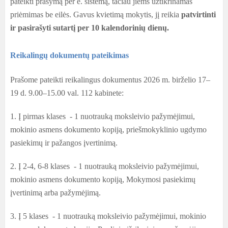
pateikti prašymą per e. sistemą, tačiau jiems užtikrinamas
priėmimas be eilės. Gavus kvietimą mokytis, jį reikia
patvirtinti
ir pasirašyti sutartį per 10 kalendorinių dienų.
Reikalingų dokumentų pateikimas
Prašome pateikti reikalingus dokumentus 2026 m. birželio 17–
19 d. 9.00–15.00 val. 112 kabinete:
1. Į pirmas klases - 1 nuotrauką moksleivio pažymėjimui,
mokinio asmens dokumento kopiją, priešmokyklinio ugdymo
pasiekimų ir pažangos įvertinimą.
2. Į 2-4, 6-8 klases - 1 nuotrauką moksleivio pažymėjimui,
mokinio asmens dokumento kopiją, Mokymosi pasiekimų
įvertinimą arba pažymėjimą.
3. Į 5 klases - 1 nuotrauką moksleivio pažymėjimui, mokinio