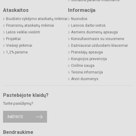
Socialinė parama mokiniams
Ataskaitos
Informacija
Biudžeto vykdymo ataskaitų rinkiniai
Nuorodos
Finansinių ataskaitų rinkiniai
Laisvos darbo vietos
Lėšos veiklai viešinti
Asmens duomenų apsauga
Projektai
Konsultavimasis su visuomene
Viešieji pirkimai
Dažniausiai užduodami klausimai
1,2% parama
Pranešėjų apsauga
Korupcijos prevencija
Civilinė sauga
Teisinė informacija
Atviri duomenys
Pastebėjote klaidų?
Turite pasiūlymų?
RAŠYKITE
Bendraukime