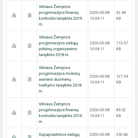
Vilniaus Žemynos
progimnazijos finansų
2026-05-08
32.48
kontrolės taisyklės 2019
10:04:11
KB
m.
Vilniaus Žemynos
progimnazijos viešųjų
2026-05-08
113.57
pirkimų organizavimo
10:04:11
KB
taisyklės 2018 m.
Vilniaus Žemynos
progimnazijos mokinių
2026-05-08
127.54
asmens duomenų
10:04:11
KB
tvarkymo taisyklės 2018
m.
Vilniaus Žemynos
progimnazijos finansų
2026-05-08
85.52
kontrolės taisyklės 2016
10:04:11
KB
m.
Supaprastintos viešųjų
2026-05-08
292.86