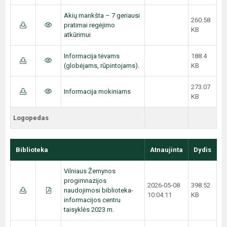
Akių mankšta – 7 geriausi
260.58
pratimai regėjimo
KB
atkūrimui
Informacija tėvams
188.4
(globėjams, rūpintojams).
KB
273.07
Informacija mokiniams
KB
Logopedas
Biblioteka
Atnaujinta
Dydis
Vilniaus Žemynos
progimnazijos
2026-05-08
398.52
naudojimosi biblioteka-
10:04:11
KB
informacijos centru
taisyklės 2023 m.