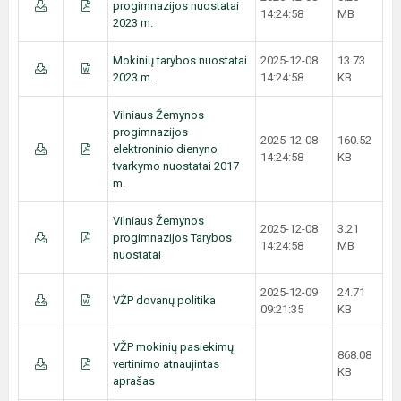
progimnazijos nuostatai
14:24:58
MB
2023 m.
Mokinių tarybos nuostatai
2025-12-08
13.73
2023 m.
14:24:58
KB
Vilniaus Žemynos
progimnazijos
2025-12-08
160.52
elektroninio dienyno
14:24:58
KB
tvarkymo nuostatai 2017
m.
Vilniaus Žemynos
2025-12-08
3.21
progimnazijos Tarybos
14:24:58
MB
nuostatai
2025-12-09
24.71
VŽP dovanų politika
09:21:35
KB
VŽP mokinių pasiekimų
868.08
vertinimo atnaujintas
KB
aprašas