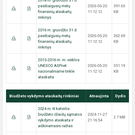
2018 m. gruodžio 31 d.
pasibaigusių metų
2026-05-20
391.65
finansinių ataskaitų
11:12:12
KB
rinkinys
2016 m. gruodžio 31 d.
pasibaigusių metų
2026-05-20
362.69
finansinių ataskaitų
11:12:12
KB
rinkinys
2015-2016 m. m. veiklos
UNESCO ASPnet
2026-05-20
351.19
nacionaliniame tinkle
11:12:12
KB
ataskaita
Biudžeto vykdymo ataskaitų rinkiniai
Atnaujinta
Dydis
2024 m. III ketvirtis
biudžeto išlaidų sąmatos
2024-11-27
2.7 MB
vykdymo ataskaita ir
21:16:54
aiškinamasis raštas