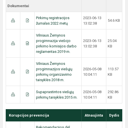
Dokumentai
Pirkimų registracijos
2023-06-13
54.6 KB
žurnalas 2022 metų
13:02:38
Vilniaus Žemynos
progimnazija viešojo
2023-06-13
25.04
pirkimo komisijos darbo
13:02:38
KB
reglamentas 2019 m.
Vilniaus Žemynos
progimnazijos viešųjų
2026-05-08
113.57
pirkimų organizavimo
10:04:11
KB
taisyklės 2018 m.
Supaprastintos viešųjų
2026-05-08
292.86
pirkimų taisyklės 2015 m.
10:04:11
KB
Korupcijos prevencija
Atnaujinta
Dydis
Rekomendacijos dėl