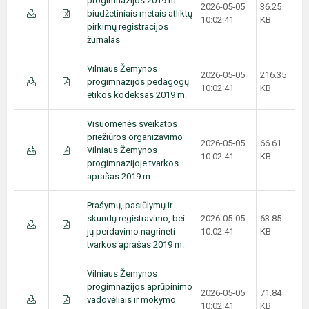
progimnazijos 2019 m.
2026-05-05
36.25
biudžetiniais metais atliktų
10:02:41
KB
pirkimų registracijos
žurnalas
Vilniaus Žemynos
2026-05-05
216.35
progimnazijos pedagogų
10:02:41
KB
etikos kodeksas 2019 m.
Visuomenės sveikatos
priežiūros organizavimo
2026-05-05
66.61
Vilniaus Žemynos
10:02:41
KB
progimnazijoje tvarkos
aprašas 2019 m.
Prašymų, pasiūlymų ir
skundų registravimo, bei
2026-05-05
63.85
jų perdavimo nagrinėti
10:02:41
KB
tvarkos aprašas 2019 m.
Vilniaus Žemynos
progimnazijos aprūpinimo
2026-05-05
71.84
vadovėliais ir mokymo
10:02:41
KB