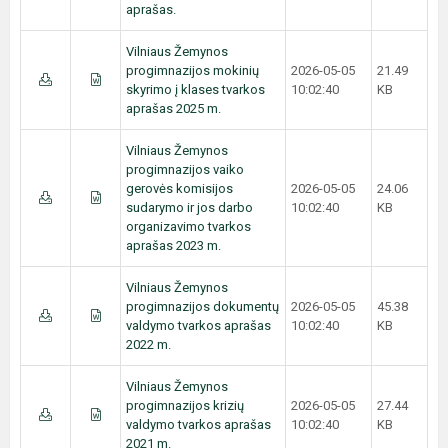
aprašas.
Vilniaus Žemynos
progimnazijos mokinių
2026-05-05
21.49
skyrimo į klases tvarkos
10:02:40
KB
aprašas 2025 m.
Vilniaus Žemynos
progimnazijos vaiko
gerovės komisijos
2026-05-05
24.06
sudarymo ir jos darbo
10:02:40
KB
organizavimo tvarkos
aprašas 2023 m.
Vilniaus Žemynos
progimnazijos dokumentų
2026-05-05
45.38
valdymo tvarkos aprašas
10:02:40
KB
2022 m.
Vilniaus Žemynos
progimnazijos krizių
2026-05-05
27.44
valdymo tvarkos aprašas
10:02:40
KB
2021 m.