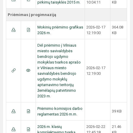
pirkimų taisyklės 2015 m.
10:04:11
KB
Priėmimas į progimnaziją
Mokinių priėmimo grafikas
2026-02-17
364.08
2026 m.
12:19:00
KB
Dėl priėmimo į Vilniaus
miesto savivaldybės
bendrojo ugdymo
mokyklas tvarkos aprašo
ir Vilniaus miesto
2026-02-17
savivaldybės bendrojo
12:19:00
ugdymo mokyklų
aptarnavimo teritorijų
žemėlapių patvirtinimo
2023 m.
Priėmimo komisijos darbo
39 KB
reglamentas 2026 m.m.
2026 m. klasių
2026-02-22
21.46
komplektavimo tvarka
12:45:18
KB