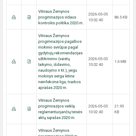
Vilniaus Žemynos
2026-05-05
progimnazijos vidaus
86.5 KB
10:02:40
kontrolės politika 2020 m.
Vilniaus Žemynos
progimnazijos pagalbos
mokinio svirūpai pagal
gydytojų rekomendacijas
užtikrinimo (vaistų
2026-05-05
1.6 MB
laikymo, išdavimo,
10:02:40
naudojimo ir kt.), jeigu
mokinys serga lėtine
neinfekcine liga, tvarkos
aprašas 2020 m.
Vilniaus Žemynos
progimnazijos veiklą
2026-05-05
21.95
reglamentuojančių teisės
10:02:40
KB
aktų sąrašas 2020 m.
Vilniaus Žemynos