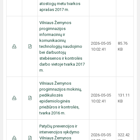
atostogų metu tvarkos
aprašas 2017 m.
Vilniaus Žemynos
progimnazijos
informacinių ir
komunikacinių
2026-05-05
85.76
technologijų naudojimo
10:02:41
KB
bei darbuotojų
stebėsenos ir kontrolės
darbo vietoje tvarka 2017
m.
Vilniaus Žemynos
progimnazijos mokinių,
pedikuliozės
2026-05-05
131.11
epidemiologinės
10:02:41
KB
priežiūros ir kontrolės,
tvarka 2016 m.
Patyčių prevencijos ir
intervencijos vykdymo
2026-05-05
322.42
Vilniaus Žemynos