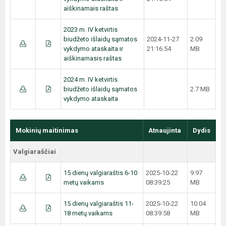
aiškinamais raštas
2023 m. IV ketvirtis
biudžeto išlaidų sąmatos
2024-11-27
2.09
vykdymo ataskaita ir
21:16:54
MB
aiškinamasis raštas
2024 m. IV ketvirtis
biudžeto išlaidų sąmatos
2.7 MB
vykdymo ataskaita
Mokinių maitinimas
Atnaujinta
Dydis
Valgiaraščiai
15 dienų valgiaraštis 6-10
2025-10-22
9.97
metų vaikams
08:39:25
MB
15 dienų valgiaraštis 11-
2025-10-22
10.04
18 metų vaikams
08:39:58
MB