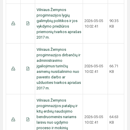
Vilniaus Žemynos
progimnazijos lygių
galimybių politikos ir jos
2026-05-05
90.35
vykdymo priežiūros
10:02:41
KB
priemonių tvarkos aprašas
2017 m.
Vilniaus Žemynos
progimnazijos dirbančių ir
administravimo
įgaliojimus turinčių
2026-05-05
66.71
asmenų nusišalinimo nuo
10:02:41
KB
pavesto darbo ar
užduoties tvarkos aprašas
2017 m.
Vilniaus Žemynos
progimnazijos patalpų ir
kitų erdvių naudojimo
bendruomenės nariams
2026-05-05
64.63
laisvu nuo ugdymo
10:02:41
KB
proceso ir mokinių