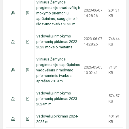
Vilniaus Žemynos
progimnazijos vadovėlių ir
2023-06-07
204.31
mokymo priemonių
14:28:26
KB
aprūpinimo, saugojimo ir
išdavimo tvarka 2023 m.
Vadovėlių ir mokymo
2023-06-07
746.44
priemonių pirkimas 2022-
14:28:26
KB
2023 mokslo metams
Vilniaus Žemynos
progimnazijos aprūpinimo
2026-05-05
71.84
vadovėliais ir mokymo
10:02:41
KB
priemonėmis tvarkos
aprašas 2019 m.
Vadovėlių ir mokymo
574.57
priemonių pirkimas 2023-
KB
2024m.m.
Vadovėlių pirkimas 2024-
401.91
2025 m.
KB