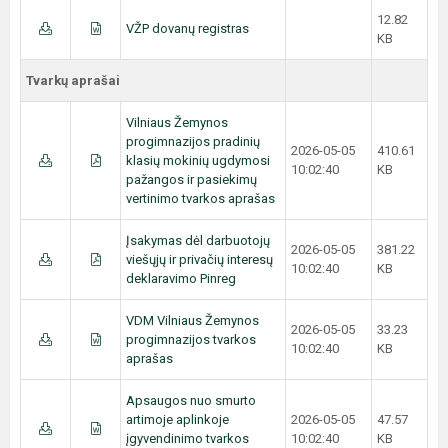
12.82
VŽP dovanų registras
KB
Tvarkų aprašai
Vilniaus Žemynos
progimnazijos pradinių
2026-05-05
410.61
klasių mokinių ugdymosi
10:02:40
KB
pažangos ir pasiekimų
vertinimo tvarkos aprašas
Įsakymas dėl darbuotojų
2026-05-05
381.22
viešųjų ir privačių interesų
10:02:40
KB
deklaravimo Pinreg
VDM Vilniaus Žemynos
2026-05-05
33.23
progimnazijos tvarkos
10:02:40
KB
aprašas
Apsaugos nuo smurto
artimoje aplinkoje
2026-05-05
47.57
įgyvendinimo tvarkos
10:02:40
KB