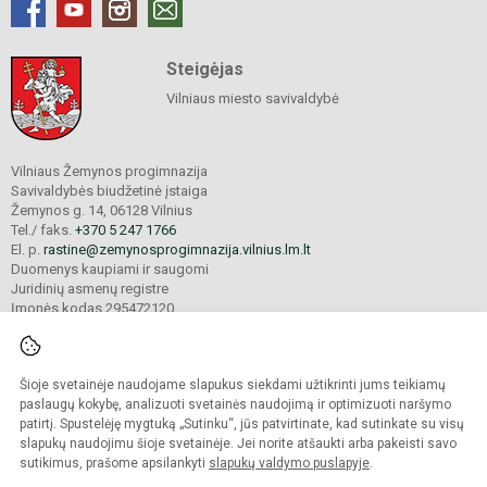
Steigėjas
Vilniaus miesto savivaldybė
Vilniaus Žemynos progimnazija
Savivaldybės biudžetinė įstaiga
Žemynos g. 14, 06128 Vilnius
Tel./ faks.
+370 5 247 1766
El. p.
rastine@zemynosprogimnazija.vilnius.lm.lt
Duomenys kaupiami ir saugomi
Juridinių asmenų registre
Įmonės kodas 295472120
Šioje svetainėje naudojame slapukus siekdami užtikrinti jums teikiamų
© 2024. Vilniaus Žemynos progimnazija. Visos teisės saugomos.
Kopijuoti turinį be raštiško įstaigos administracijos sutikimo griežtai draudžiama.
paslaugų kokybę, analizuoti svetainės naudojimą ir optimizuoti naršymo
patirtį. Spustelėję mygtuką „Sutinku“, jūs patvirtinate, kad sutinkate su visų
Prieinamumo paraiška
Slapukų valdymas
slapukų naudojimu šioje svetainėje. Jei norite atšaukti arba pakeisti savo
sutikimus, prašome apsilankyti
slapukų valdymo puslapyje
.
Sumanus būdas atnaujinti
mokyklos interneto