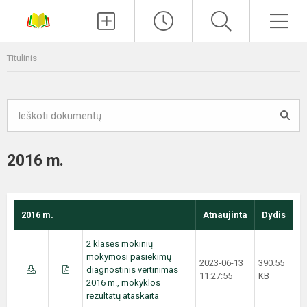
Paieška
Men
Titulinis
2016 m.
2016 m.
Atnaujinta
Dydis
2 klasės mokinių
mokymosi pasiekimų
2023-06-13
390.55
diagnostinis vertinimas
11:27:55
KB
2016 m., mokyklos
rezultatų ataskaita