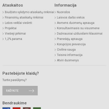
Ataskaitos
Informacija
Biudžeto vykdymo ataskaitų rinkiniai
Nuorodos
Finansinių ataskaitų rinkiniai
Laisvos darbo vietos
Lėšos veiklai viešinti
Asmens duomenų apsauga
Projektai
Konsultavimasis su visuomene
Viešieji pirkimai
Dažniausiai užduodami klausimai
1,2% parama
Pranešėjų apsauga
Korupcijos prevencija
Civilinė sauga
Teisinė informacija
Atviri duomenys
Pastebėjote klaidų?
Turite pasiūlymų?
RAŠYKITE
Bendraukime