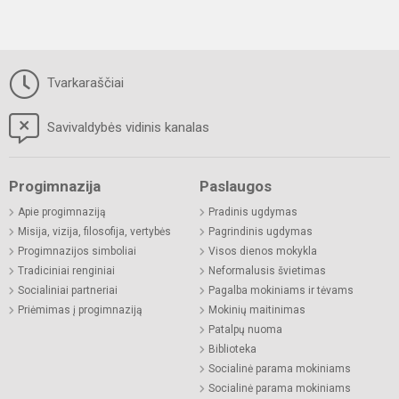
Tvarkaraščiai
Savivaldybės vidinis kanalas
Progimnazija
Paslaugos
Apie progimnaziją
Pradinis ugdymas
Misija, vizija, filosofija, vertybės
Pagrindinis ugdymas
Progimnazijos simboliai
Visos dienos mokykla
Tradiciniai renginiai
Neformalusis švietimas
Socialiniai partneriai
Pagalba mokiniams ir tėvams
Priėmimas į progimnaziją
Mokinių maitinimas
Patalpų nuoma
Biblioteka
Socialinė parama mokiniams
Socialinė parama mokiniams