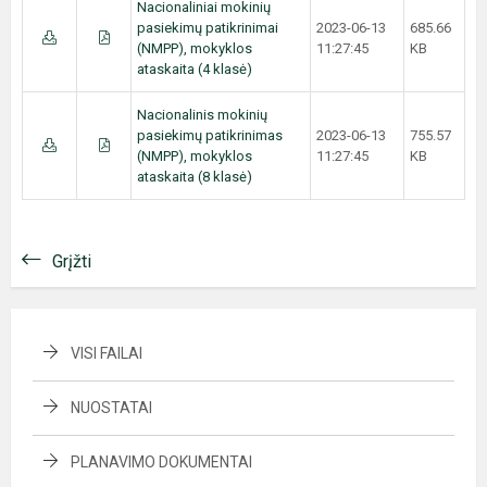
Nacionaliniai mokinių
pasiekimų patikrinimai
2023-06-13
685.66
(NMPP), mokyklos
11:27:45
KB
ataskaita (4 klasė)
Nacionalinis mokinių
pasiekimų patikrinimas
2023-06-13
755.57
(NMPP), mokyklos
11:27:45
KB
ataskaita (8 klasė)
Grįžti
VISI FAILAI
NUOSTATAI
PLANAVIMO DOKUMENTAI