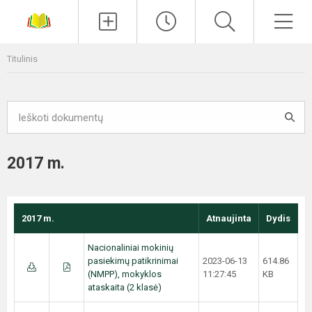
Paieška
Men
Titulinis
2017 m.
2017 m.
Atnaujinta
Dydis
Nacionaliniai mokinių
pasiekimų patikrinimai
2023-06-13
614.86
(NMPP), mokyklos
11:27:45
KB
ataskaita (2 klasė)