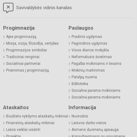
Savivaldybės vidinis kanalas
Progimnazija
Paslaugos
Apie progimnaziją
Pradinis ugdymas
Misija, vizija, filosofija, vertybės
Pagrindinis ugdymas
Progimnazijos simboliai
Visos dienos mokykla
Tradiciniai renginiai
Neformalusis švietimas
Socialiniai partneriai
Pagalba mokiniams ir tėvams
Priėmimas į progimnaziją
Mokinių maitinimas
Patalpų nuoma
Biblioteka
Socialinė parama mokiniams
Socialinė parama mokiniams
Ataskaitos
Informacija
Biudžeto vykdymo ataskaitų rinkiniai
Nuorodos
Finansinių ataskaitų rinkiniai
Laisvos darbo vietos
Lėšos veiklai viešinti
Asmens duomenų apsauga
Projektai
Konsultavimasis su visuomene