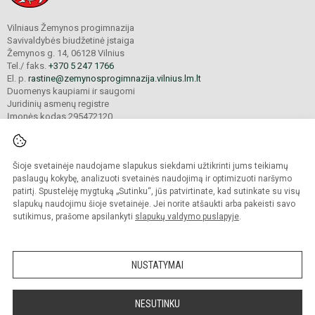
Vilniaus Žemynos progimnazija
Savivaldybės biudžetinė įstaiga
Žemynos g. 14, 06128 Vilnius
Tel./ faks.
+370 5 247 1766
El. p.
rastine@zemynosprogimnazija.vilnius.lm.lt
Duomenys kaupiami ir saugomi
Juridinių asmenų registre
Įmonės kodas 295472120
Šioje svetainėje naudojame slapukus siekdami užtikrinti jums teikiamų
© 2024. Vilniaus Žemynos progimnazija. Visos teisės saugomos.
Kopijuoti turinį be raštiško įstaigos administracijos sutikimo griežtai draudžiama.
paslaugų kokybę, analizuoti svetainės naudojimą ir optimizuoti naršymo
patirtį. Spustelėję mygtuką „Sutinku“, jūs patvirtinate, kad sutinkate su visų
Prieinamumo paraiška
Slapukų valdymas
slapukų naudojimu šioje svetainėje. Jei norite atšaukti arba pakeisti savo
sutikimus, prašome apsilankyti
slapukų valdymo puslapyje
.
Sumanus būdas atnaujinti
mokyklos interneto
svetainę
NUSTATYMAI
NESUTINKU