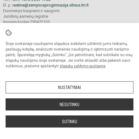
El. p.
rastine@zemynosprogimnazija.vilnius.lm.lt
Duomenys kaupiami ir saugomi
Juridinių asmenų registre
Įmonės kodas 295472120
Šioje svetainėje naudojame slapukus siekdami užtikrinti jums teikiamų
© 2024. Vilniaus Žemynos progimnazija. Visos teisės saugomos.
Kopijuoti turinį be raštiško įstaigos administracijos sutikimo griežtai draudžiama.
paslaugų kokybę, analizuoti svetainės naudojimą ir optimizuoti naršymo
patirtį. Spustelėję mygtuką „Sutinku“, jūs patvirtinate, kad sutinkate su visų
Prieinamumo paraiška
Slapukų valdymas
slapukų naudojimu šioje svetainėje. Jei norite atšaukti arba pakeisti savo
sutikimus, prašome apsilankyti
slapukų valdymo puslapyje
.
Sumanus būdas atnaujinti
mokyklos interneto
svetainę
NUSTATYMAI
NESUTINKU
SUTINKU