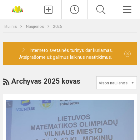
Paieška
Men
Titulinis
Naujienos
2025
Interneto svetainės turinys dar kuriamas.
×
Atsiprašome už galimus laikinus neatitikimus.
RSS
Archyvas 2025 kovas
VIlniaus
miesto
matematikos
olimpiada