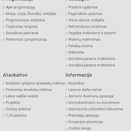
Apie progimnaziją
Pradinis ugdymas
Misija, vizija, filosofija, vertybės
Pagrindinis ugdymas
Progimnazijos simboliai
Visos dienos mokykla
Tradiciniai renginiai
Neformalusis švietimas
Socialiniai partneriai
Pagalba mokiniams ir tėvams
Priėmimas į progimnaziją
Mokinių maitinimas
Patalpų nuoma
Biblioteka
Socialinė parama mokiniams
Socialinė parama mokiniams
Ataskaitos
Informacija
Biudžeto vykdymo ataskaitų rinkiniai
Nuorodos
Finansinių ataskaitų rinkiniai
Laisvos darbo vietos
Lėšos veiklai viešinti
Asmens duomenų apsauga
Projektai
Konsultavimasis su visuomene
Viešieji pirkimai
Dažniausiai užduodami klausimai
1,2% parama
Pranešėjų apsauga
Korupcijos prevencija
Civilinė sauga