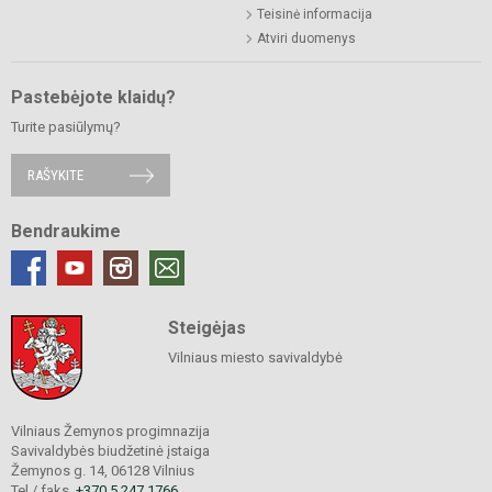
Teisinė informacija
Atviri duomenys
Pastebėjote klaidų?
Turite pasiūlymų?
RAŠYKITE
Bendraukime
Steigėjas
Vilniaus miesto savivaldybė
Vilniaus Žemynos progimnazija
Savivaldybės biudžetinė įstaiga
Žemynos g. 14, 06128 Vilnius
Tel./ faks.
+370 5 247 1766