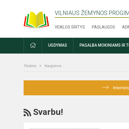
VILNIAUS ŽEMYNOS PROGI
VEIKLOS SRITYS
PASLAUGOS
ADM
PRADŽIA
UGDYMAS
PAGALBA MOKINIAMS IR 
Titulinis
Naujienos
Internet
RSS
Svarbu!