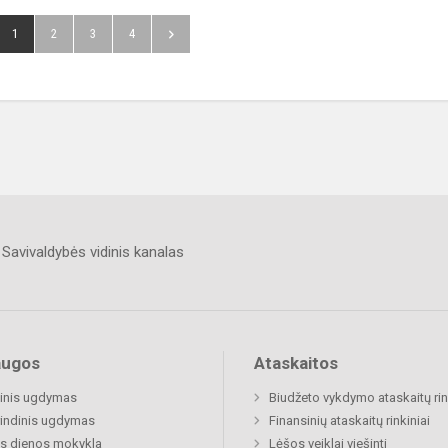
1
2
3
4
Savivaldybės vidinis kanalas
augos
Ataskaitos
inis ugdymas
Biudžeto vykdymo ataskaitų rin
indinis ugdymas
Finansinių ataskaitų rinkiniai
s dienos mokykla
Lėšos veiklai viešinti