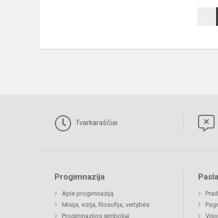
Tvarkaraščiai
Progimnazija
Pasl
Apie progimnaziją
Prad
Misija, vizija, filosofija, vertybės
Pagr
Progimnazijos simboliai
Viso