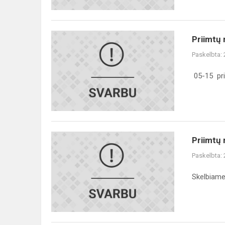
Priimtų
Priimtų 
mokinių
Paskelbta:
tėvų
dėmesiui!
05-15 prii
Priimtų
Priimtų 
mokinių
Paskelbta:
tėvų
dėmesiui!
Skelbiame