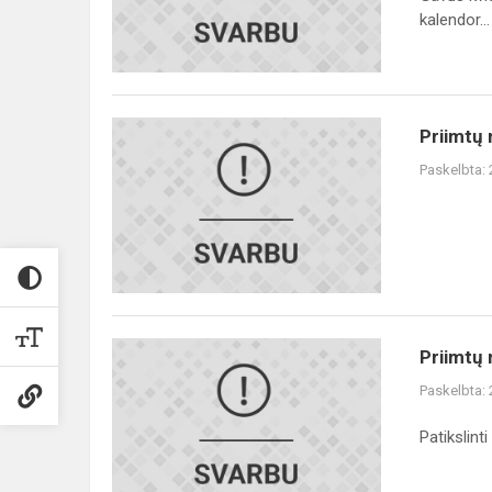
kalendor...
Priimtų
Priimtų 
mokinių
Paskelbta:
tėvų
dėmesiui!
Priimtų
Priimtų 
mokinių
Paskelbta:
tėvų
dėmesiui!
Patikslinti