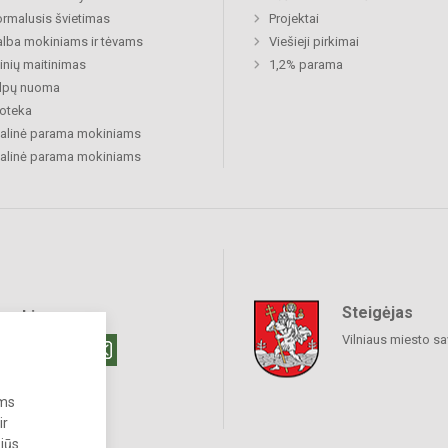
rmalusis švietimas
Projektai
lba mokiniams ir tėvams
Viešieji pirkimai
nių maitinimas
1,2% parama
alpų nuoma
ioteka
alinė parama mokiniams
alinė parama mokiniams
Steigėjas
raukime
Vilniaus miesto sa
ums
ir
 jūs