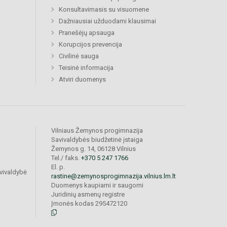
Konsultavimasis su visuomene
Dažniausiai užduodami klausimai
Pranešėjų apsauga
Korupcijos prevencija
Civilinė sauga
Teisinė informacija
Atviri duomenys
Vilniaus Žemynos progimnazija
Savivaldybės biudžetinė įstaiga
Žemynos g. 14, 06128 Vilnius
Tel./ faks.
+370 5 247 1766
El. p.
vivaldybė
rastine@zemynosprogimnazija.vilnius.lm.lt
Duomenys kaupiami ir saugomi
Juridinių asmenų registre
Įmonės kodas 295472120