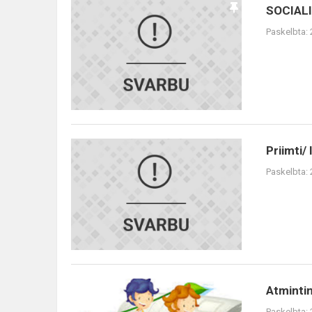
SOCIALINĖ
SOCIAL
PARAMA
Paskelbta:
MOKINIAMS
2026/2027
M.M.
Priimti/
Priimti/
laukiantys
Paskelbta:
2026-
06-
15
Atmintinė
Atminti
būsimų
Paskelbta: