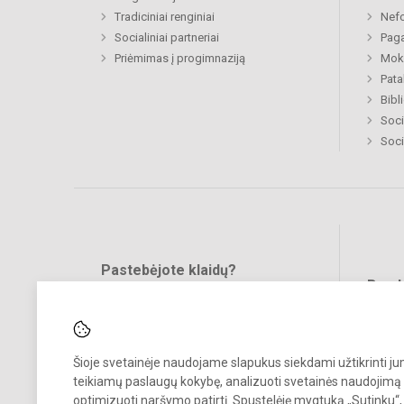
Tradiciniai renginiai
Nefo
Socialiniai partneriai
Paga
Priėmimas į progimnaziją
Moki
Pat
Bibl
Soci
Soci
Pastebėjote klaidų?
Bend
Turite pasiūlymų?
RAŠYKITE
Šioje svetainėje naudojame slapukus siekdami užtikrinti j
teikiamų paslaugų kokybę, analizuoti svetainės naudojimą 
optimizuoti naršymo patirtį. Spustelėję mygtuką „Sutinku“,