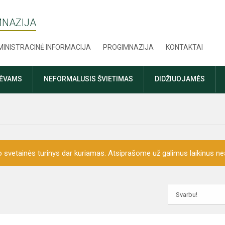
MNAZIJA
INISTRACINĖ INFORMACIJA
PROGIMNAZIJA
KONTAKTAI
TĖVAMS
NEFORMALUSIS ŠVIETIMAS
DIDŽIUOJAMĖS
o svetainės turinys dar kuriamas. Atsiprašome už galimus laikinus nea