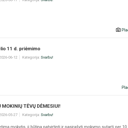
Pla
elio 11 d. priėmimo
 2026-06-12
Kategorija:
Svarbu!
Pla
 MOKINIŲ TĖVŲ DĖMESIUI!
 2026-05-27
Kategorija:
Svarbu!
timą mokytis, jį būtina patvirtinti ir pasirašyti mokymo sutartį per 10