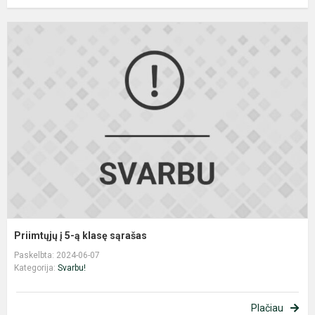
P
į
5
ą
k
s
Priimtųjų į 5-ą klasę sąrašas
Paskelbta: 2024-06-07
Kategorija:
Svarbu!
Plačiau