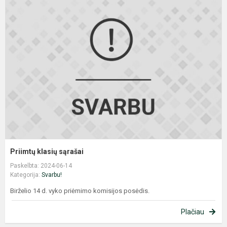
P
k
s
Priimtų klasių sąrašai
Paskelbta: 2024-06-14
Kategorija:
Svarbu!
Birželio 14 d. vyko priėmimo komisijos posėdis.
Plačiau