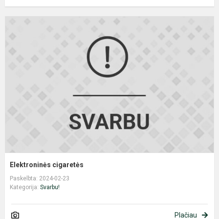
E
c
Elektroninės cigaretės
Paskelbta: 2024-02-23
Kategorija:
Svarbu!
Plačiau