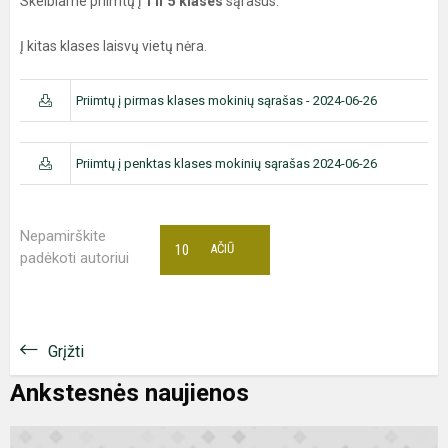
Skelbiame priimtų į
1 ir 5 klases
sąrašus.
Į kitas klases laisvų vietų nėra.
Priimtų į pirmas klases mokinių sąrašas - 2024-06-26
Priimtų į penktas klases mokinių sąrašas 2024-06-26
Nepamirškite
10
AČIŪ
padėkoti autoriui
Grįžti
Ankstesnės naujienos
B