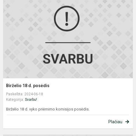
1
d
p
Birželio 18 d. posėdis
Paskelbta: 2024-06-18
Kategorija:
Svarbu!
Birželio 18 d. vyko priėmimo komisijos posėdis.
Plačiau