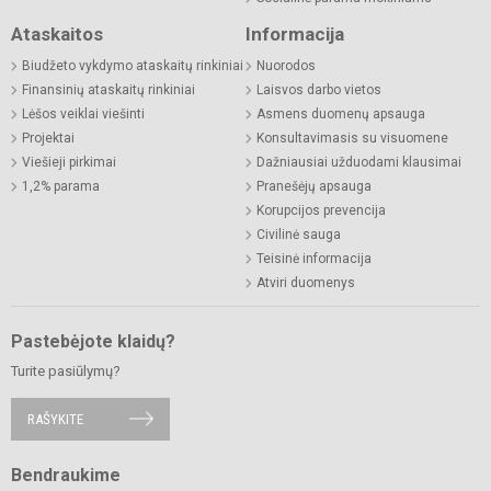
Ataskaitos
Informacija
Biudžeto vykdymo ataskaitų rinkiniai
Nuorodos
Finansinių ataskaitų rinkiniai
Laisvos darbo vietos
Lėšos veiklai viešinti
Asmens duomenų apsauga
Projektai
Konsultavimasis su visuomene
Viešieji pirkimai
Dažniausiai užduodami klausimai
1,2% parama
Pranešėjų apsauga
Korupcijos prevencija
Civilinė sauga
Teisinė informacija
Atviri duomenys
Pastebėjote klaidų?
Turite pasiūlymų?
RAŠYKITE
Bendraukime