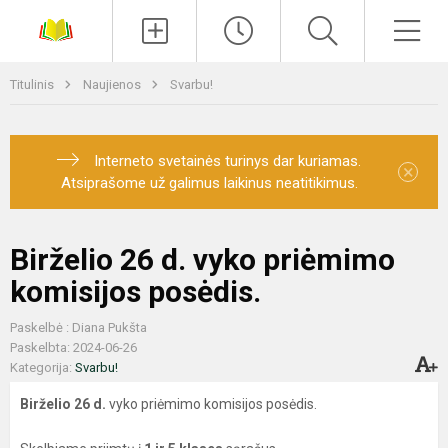
Paieška
Men
Titulinis
Naujienos
Svarbu!
Interneto svetainės turinys dar kuriamas.
×
Atsiprašome už galimus laikinus neatitikimus.
Birželio 26 d. vyko priėmimo
komisijos posėdis.
Paskelbė : Diana Pukšta
Paskelbta: 2024-06-26
Kategorija:
Svarbu!
Birželio 26 d.
vyko priėmimo komisijos posėdis.