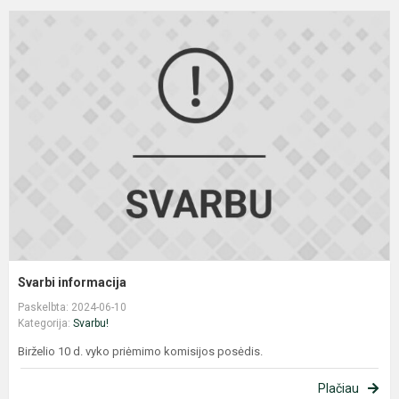
S
i
Svarbi informacija
Paskelbta: 2024-06-10
Kategorija:
Svarbu!
Birželio 10 d. vyko priėmimo komisijos posėdis.
Plačiau