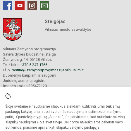
Steigėjas
Vilniaus miesto savivaldybė
Vilniaus Žemynos progimnazija
Savivaldybės biudžetinė įstaiga
Žemynos g. 14, 06128 Vilnius
Tel./ faks.
+370 5 247 1766
El. p.
rastine@zemynosprogimnazija.vilnius.lm.lt
Duomenys kaupiami ir saugomi
Juridinių asmenų registre
Įmonės kodas 295472120
Šioje svetainėje naudojame slapukus siekdami užtikrinti jums teikiamų
© 2024. Vilniaus Žemynos progimnazija. Visos teisės saugomos.
Kopijuoti turinį be raštiško įstaigos administracijos sutikimo griežtai draudžiama.
paslaugų kokybę, analizuoti svetainės naudojimą ir optimizuoti naršymo
patirtį. Spustelėję mygtuką „Sutinku“, jūs patvirtinate, kad sutinkate su visų
Prieinamumo paraiška
Slapukų valdymas
slapukų naudojimu šioje svetainėje. Jei norite atšaukti arba pakeisti savo
sutikimus, prašome apsilankyti
slapukų valdymo puslapyje
.
Sumanus būdas atnaujinti