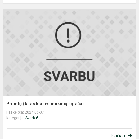
P
į
k
k
m
s
Priimtų į kitas klases mokinių sąrašas
Paskelbta: 2024-06-07
Kategorija:
Svarbu!
Plačiau