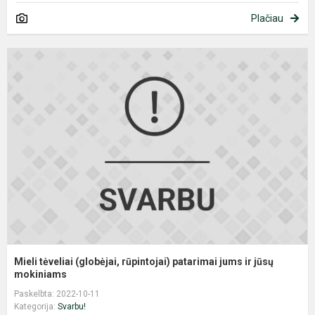
Plačiau
M
t
(
r
p
j
ir
jū
Mieli tėveliai (globėjai, rūpintojai) patarimai jums ir jūsų
mokiniams
Paskelbta: 2022-10-11
Kategorija:
Svarbu!