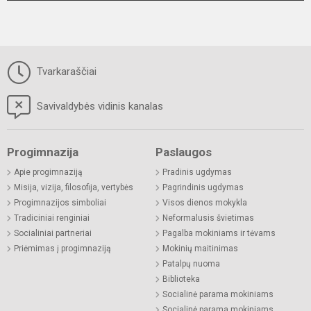
Tvarkaraščiai
Savivaldybės vidinis kanalas
Progimnazija
Paslaugos
Apie progimnaziją
Pradinis ugdymas
Misija, vizija, filosofija, vertybės
Pagrindinis ugdymas
Progimnazijos simboliai
Visos dienos mokykla
Tradiciniai renginiai
Neformalusis švietimas
Socialiniai partneriai
Pagalba mokiniams ir tėvams
Priėmimas į progimnaziją
Mokinių maitinimas
Patalpų nuoma
Biblioteka
Socialinė parama mokiniams
Socialinė parama mokiniams