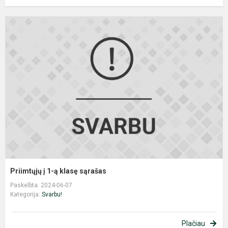
P
į
1
ą
k
s
Priimtųjų į 1-ą klasę sąrašas
Paskelbta: 2024-06-07
Kategorija:
Svarbu!
Plačiau