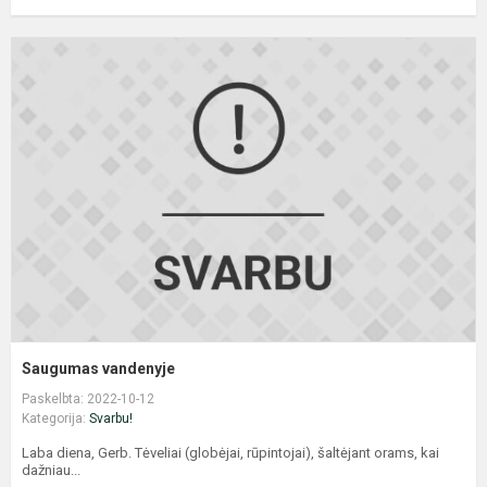
S
v
Saugumas vandenyje
Paskelbta: 2022-10-12
Kategorija:
Svarbu!
Laba diena, Gerb. Tėveliai (globėjai, rūpintojai), šaltėjant orams, kai
dažniau...