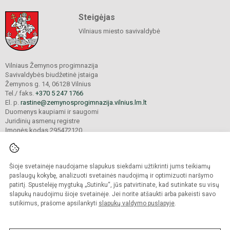
Steigėjas
Vilniaus miesto savivaldybė
Vilniaus Žemynos progimnazija
Savivaldybės biudžetinė įstaiga
Žemynos g. 14, 06128 Vilnius
Tel./ faks.
+370 5 247 1766
El. p.
rastine@zemynosprogimnazija.vilnius.lm.lt
Duomenys kaupiami ir saugomi
Juridinių asmenų registre
Įmonės kodas 295472120
Šioje svetainėje naudojame slapukus siekdami užtikrinti jums teikiamų
© 2024. Vilniaus Žemynos progimnazija. Visos teisės saugomos.
Kopijuoti turinį be raštiško įstaigos administracijos sutikimo griežtai draudžiama.
paslaugų kokybę, analizuoti svetainės naudojimą ir optimizuoti naršymo
patirtį. Spustelėję mygtuką „Sutinku“, jūs patvirtinate, kad sutinkate su visų
Prieinamumo paraiška
Slapukų valdymas
slapukų naudojimu šioje svetainėje. Jei norite atšaukti arba pakeisti savo
sutikimus, prašome apsilankyti
slapukų valdymo puslapyje
.
Sumanus būdas atnaujinti
mokyklos interneto
svetainę