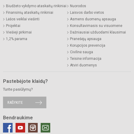
Biudžeto vykdymo ataskaitų rinkiniai
Nuorodos
Finansinių ataskaitų rinkiniai
Laisvos darbo vietos
Lėšos veiklai viešinti
Asmens duomenų apsauga
Projektai
Konsultavimasis su visuomene
Viešieji pirkimai
Dažniausiai užduodami klausimai
1,2% parama
Pranešėjų apsauga
Korupcijos prevencija
Civilinė sauga
Teisinė informacija
Atviri duomenys
Pastebėjote klaidų?
Turite pasiūlymų?
RAŠYKITE
Bendraukime