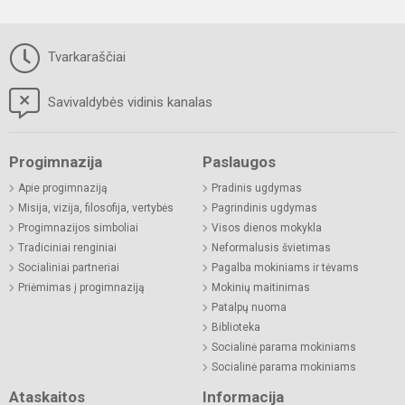
Tvarkaraščiai
Savivaldybės vidinis kanalas
Progimnazija
Paslaugos
Apie progimnaziją
Pradinis ugdymas
Misija, vizija, filosofija, vertybės
Pagrindinis ugdymas
Progimnazijos simboliai
Visos dienos mokykla
Tradiciniai renginiai
Neformalusis švietimas
Socialiniai partneriai
Pagalba mokiniams ir tėvams
Priėmimas į progimnaziją
Mokinių maitinimas
Patalpų nuoma
Biblioteka
Socialinė parama mokiniams
Socialinė parama mokiniams
Ataskaitos
Informacija