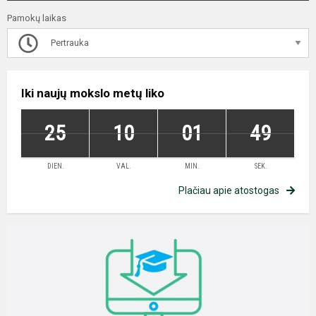
Pamokų laikas
Pertrauka
Iki naujų mokslo metų liko
25
10
01
49
DIEN.
VAL.
MIN.
SEK.
Plačiau apie atostogas