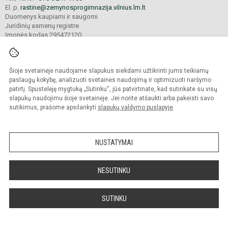
El. p.
rastine@zemynosprogimnazija.vilnius.lm.lt
Duomenys kaupiami ir saugomi
Juridinių asmenų registre
Įmonės kodas 295472120
Šioje svetainėje naudojame slapukus siekdami užtikrinti jums teikiamų
© 2024. Vilniaus Žemynos progimnazija. Visos teisės saugomos.
Kopijuoti turinį be raštiško įstaigos administracijos sutikimo griežtai draudžiama.
paslaugų kokybę, analizuoti svetainės naudojimą ir optimizuoti naršymo
patirtį. Spustelėję mygtuką „Sutinku“, jūs patvirtinate, kad sutinkate su visų
Prieinamumo paraiška
Slapukų valdymas
slapukų naudojimu šioje svetainėje. Jei norite atšaukti arba pakeisti savo
sutikimus, prašome apsilankyti
slapukų valdymo puslapyje
.
Sumanus būdas atnaujinti
mokyklos interneto
svetainę
NUSTATYMAI
NESUTINKU
SUTINKU