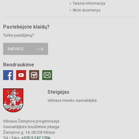
Teisinė informacija
Atviri duomenys
Pastebėjote klaidų?
Turite pasiūlymų?
RAŠYKITE
Bendraukime
Steigėjas
Vilniaus miesto savivaldybė
Vilniaus Žemynos progimnazija
Savivaldybės biudžetinė įstaiga
Žemynos g. 14, 06128 Vilnius
Tel./ faks.
+370 5 247 1766