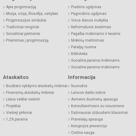
Apie progimnaziją
Pradinis ugdymas
Misija, vizija, filosofija, vertybės
Pagrindinis ugdymas
Progimnazijos simboliai
Visos dienos mokykla
Tradiciniai renginiai
Neformalusis švietimas
Socialiniai partneriai
Pagalba mokiniams ir tėvams
Priėmimas į progimnaziją
Mokinių maitinimas
Patalpų nuoma
Biblioteka
Socialinė parama mokiniams
Socialinė parama mokiniams
Ataskaitos
Informacija
Biudžeto vykdymo ataskaitų rinkiniai
Nuorodos
Finansinių ataskaitų rinkiniai
Laisvos darbo vietos
Lėšos veiklai viešinti
Asmens duomenų apsauga
Projektai
Konsultavimasis su visuomene
Viešieji pirkimai
Dažniausiai užduodami klausimai
1,2% parama
Pranešėjų apsauga
Korupcijos prevencija
Civilinė sauga