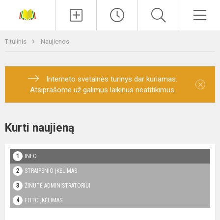
Paieška
Men
Titulinis
Naujienos
Interneto svetainės turinys dar kuriamas.
×
Atsiprašome už galimus laikinus neatitikimus.
Kurti naujieną
INFO
STRAIPSNIO ĮKĖLIMAS
ŽINUTĖ ADMINISTRATORIUI
FOTO ĮKĖLIMAS