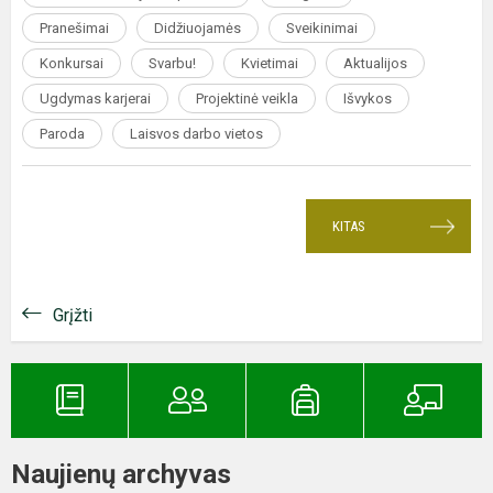
Pranešimai
Didžiuojamės
Sveikinimai
Konkursai
Svarbu!
Kvietimai
Aktualijos
Ugdymas karjerai
Projektinė veikla
Išvykos
Paroda
Laisvos darbo vietos
KITAS
Grįžti
Naujienų archyvas