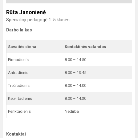
Rūta Janonienė
Specialioji pedagogė 1-5 klasės
Darbo laikas
Savaitės diena
Kontaktinės valandos
Pirmadienis
8.00 – 14.50
Antradienis
8.00 – 13.45
Trečiadienis
8.00 – 14.00
Ketvirtadienis
8.00 – 14.30
Penktadienis
Nedirba
Kontaktai