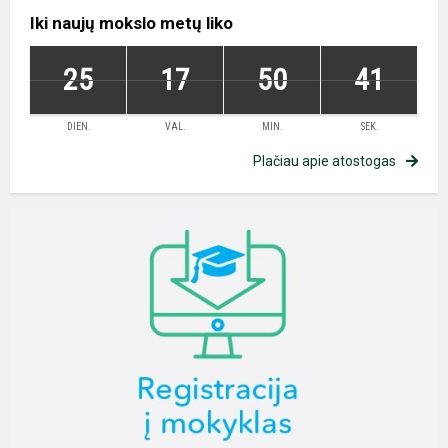
Iki naujų mokslo metų liko
25
17
50
40
DIEN.
VAL.
MIN.
SEK.
Plačiau apie atostogas