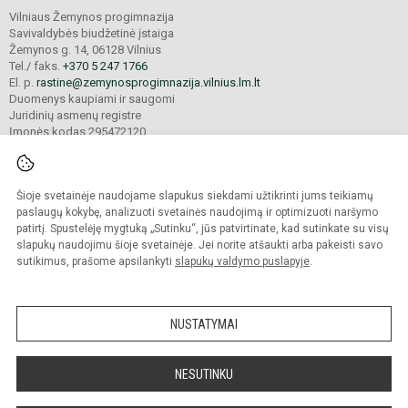
Vilniaus Žemynos progimnazija
Savivaldybės biudžetinė įstaiga
Žemynos g. 14, 06128 Vilnius
Tel./ faks.
+370 5 247 1766
El. p.
rastine@zemynosprogimnazija.vilnius.lm.lt
Duomenys kaupiami ir saugomi
Juridinių asmenų registre
Įmonės kodas 295472120
Šioje svetainėje naudojame slapukus siekdami užtikrinti jums teikiamų
© 2024. Vilniaus Žemynos progimnazija. Visos teisės saugomos.
Kopijuoti turinį be raštiško įstaigos administracijos sutikimo griežtai draudžiama.
paslaugų kokybę, analizuoti svetainės naudojimą ir optimizuoti naršymo
patirtį. Spustelėję mygtuką „Sutinku“, jūs patvirtinate, kad sutinkate su visų
Prieinamumo paraiška
Slapukų valdymas
slapukų naudojimu šioje svetainėje. Jei norite atšaukti arba pakeisti savo
sutikimus, prašome apsilankyti
slapukų valdymo puslapyje
.
Sumanus būdas atnaujinti
mokyklos interneto
svetainę
NUSTATYMAI
NESUTINKU