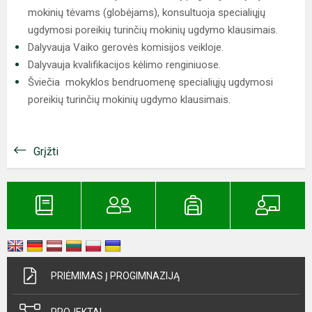
mokinių tėvams (globėjams), konsultuoja specialiųjų
ugdymosi poreikių turinčių mokinių ugdymo klausimais.
Dalyvauja Vaiko gerovės komisijos veikloje.
Dalyvauja kvalifikacijos kėlimo renginiuose.
Šviečia mokyklos bendruomenę specialiųjų ugdymosi
poreikių turinčių mokinių ugdymo klausimais.
Grįžti
PRIĖMIMAS Į PROGIMNAZIJĄ
PROJEKTAI