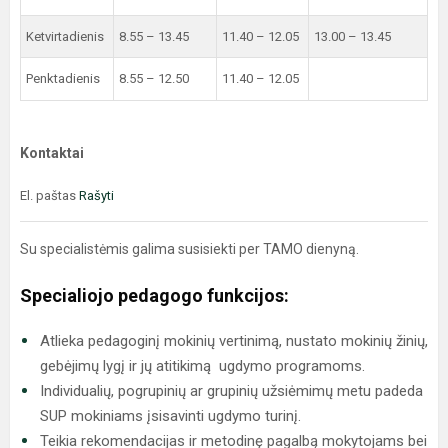
Ketvirtadienis
8.55 – 13.45
11.40 – 12.05
13.00 – 13.45
Penktadienis
8.55 – 12.50
11.40 – 12.05
Kontaktai
El. paštas
Rašyti
Su specialistėmis galima susisiekti per TAMO dienyną.
Specialiojo pedagogo funkcijos:
Atlieka pedagoginį mokinių vertinimą, nustato mokinių žinių,
gebėjimų lygį ir jų atitikimą ugdymo programoms.
Individualių, pogrupinių ar grupinių užsiėmimų metu padeda
SUP mokiniams įsisavinti ugdymo turinį.
Teikia rekomendacijas ir metodinę pagalbą mokytojams bei