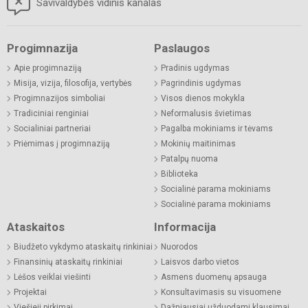
Savivaldybės vidinis kanalas
Progimnazija
Paslaugos
Apie progimnaziją
Pradinis ugdymas
Misija, vizija, filosofija, vertybės
Pagrindinis ugdymas
Progimnazijos simboliai
Visos dienos mokykla
Tradiciniai renginiai
Neformalusis švietimas
Socialiniai partneriai
Pagalba mokiniams ir tėvams
Priėmimas į progimnaziją
Mokinių maitinimas
Patalpų nuoma
Biblioteka
Socialinė parama mokiniams
Socialinė parama mokiniams
Ataskaitos
Informacija
Biudžeto vykdymo ataskaitų rinkiniai
Nuorodos
Finansinių ataskaitų rinkiniai
Laisvos darbo vietos
Lėšos veiklai viešinti
Asmens duomenų apsauga
Projektai
Konsultavimasis su visuomene
Viešieji pirkimai
Dažniausiai užduodami klausimai