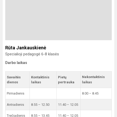
Rūta Jankauskienė
Specialioji pedagogė 6-8 klasės
Darbo laikas
Nekontaktinis
Savaitės
Kontaktinis
Pietų
dienos
laikas
pertrauka
laikas
Pirmadienis
8.00 – 8.45
Antradienis
8.55 – 12.50
11.40 – 12.05
Trečiadienis
8.55 – 13.45
11.40 – 12.05