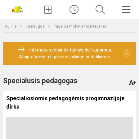
Paieška
Men
Titulinis
Paslaugos
Pagalba mokiniams ir tėvams
Interneto svetainės turinys dar kuriamas.
×
Atsiprašome už galimus laikinus neatitikimus.
Specialusis pedagogas
Specialiosiomis pedagogėmis progimnazijoje
dirba