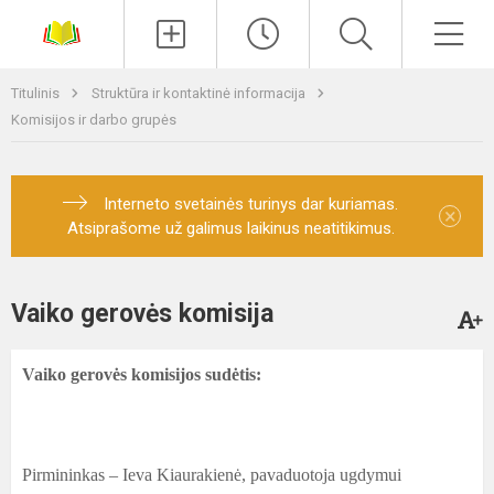
Paieška
Men
Titulinis
Struktūra ir kontaktinė informacija
Komisijos ir darbo grupės
Interneto svetainės turinys dar kuriamas.
×
Atsiprašome už galimus laikinus neatitikimus.
Vaiko gerovės komisija
Vaiko gerovės komisijos sudėtis:
Pirmininkas – Ieva Kiaurakienė, pavaduotoja ugdymui