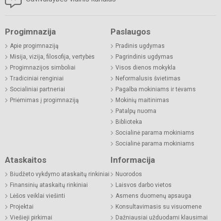
Progimnazija
Paslaugos
Apie progimnaziją
Pradinis ugdymas
Misija, vizija, filosofija, vertybės
Pagrindinis ugdymas
Progimnazijos simboliai
Visos dienos mokykla
Tradiciniai renginiai
Neformalusis švietimas
Socialiniai partneriai
Pagalba mokiniams ir tėvams
Priėmimas į progimnaziją
Mokinių maitinimas
Patalpų nuoma
Biblioteka
Socialinė parama mokiniams
Socialinė parama mokiniams
Ataskaitos
Informacija
Biudžeto vykdymo ataskaitų rinkiniai
Nuorodos
Finansinių ataskaitų rinkiniai
Laisvos darbo vietos
Lėšos veiklai viešinti
Asmens duomenų apsauga
Projektai
Konsultavimasis su visuomene
Viešieji pirkimai
Dažniausiai užduodami klausimai