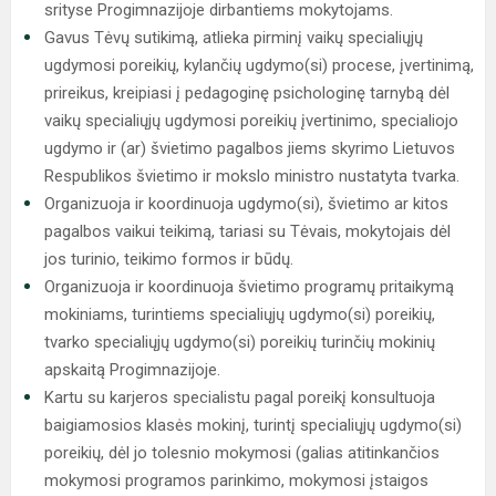
srityse Progimnazijoje dirbantiems mokytojams.
Gavus Tėvų sutikimą, atlieka pirminį vaikų specialiųjų
ugdymosi poreikių, kylančių ugdymo(si) procese, įvertinimą,
prireikus, kreipiasi į pedagoginę psichologinę tarnybą dėl
vaikų specialiųjų ugdymosi poreikių įvertinimo, specialiojo
ugdymo ir (ar) švietimo pagalbos jiems skyrimo Lietuvos
Respublikos švietimo ir mokslo ministro nustatyta tvarka.
Organizuoja ir koordinuoja ugdymo(si), švietimo ar kitos
pagalbos vaikui teikimą, tariasi su Tėvais, mokytojais dėl
jos turinio, teikimo formos ir būdų.
Organizuoja ir koordinuoja švietimo programų pritaikymą
mokiniams, turintiems specialiųjų ugdymo(si) poreikių,
tvarko specialiųjų ugdymo(si) poreikių turinčių mokinių
apskaitą Progimnazijoje.
Kartu su karjeros specialistu pagal poreikį konsultuoja
baigiamosios klasės mokinį, turintį specialiųjų ugdymo(si)
poreikių, dėl jo tolesnio mokymosi (galias atitinkančios
mokymosi programos parinkimo, mokymosi įstaigos