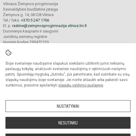
Vilniaus Žemynos progimnazija
Savivaldybės biudžetinė įstaiga
Žemynos g. 14, 06128 Vilnius
Tel./ faks.
+370 5 247 1766
El. p.
rastine@zemynosprogimnazija.vilnius.lm.lt
Duomenys kaupiami ir saugomi
Juridinių asmenų registre
Įmonės kodas 295472120
Šioje svetainėje naudojame slapukus siekdami užtikrinti jums teikiamų
© 2024. Vilniaus Žemynos progimnazija. Visos teisės saugomos.
Kopijuoti turinį be raštiško įstaigos administracijos sutikimo griežtai draudžiama.
paslaugų kokybę, analizuoti svetainės naudojimą ir optimizuoti naršymo
patirtį. Spustelėję mygtuką „Sutinku“, jūs patvirtinate, kad sutinkate su visų
Prieinamumo paraiška
Slapukų valdymas
slapukų naudojimu šioje svetainėje. Jei norite atšaukti arba pakeisti savo
sutikimus, prašome apsilankyti
slapukų valdymo puslapyje
.
Sumanus būdas atnaujinti
mokyklos interneto
svetainę
NUSTATYMAI
NESUTINKU