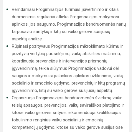
Remdamasi Progimnazijos turimais įsivertinimo ir kitais
duomenimis reguliariai atlieka Progimnazijos mokymosi
aplinkos, jos saugumo, Progimnazijos bendruomenės narių
tarpusavio santykių ir kitų su vaiko gerove susijusių
aspektų analizę.
Rūpinasi pozityvaus Progimnazijos mikroklimato kūrimu ir
pozityvių vertybių puoselėjimu, vaikų atskirties mažinimu,
koordinuoja prevencijos ir intervencijos priemonių
įgyvendinimą, teikia siūlymus Progimnazijos vadovui dėl
saugios ir mokymuisi palankios aplinkos užtikrinimo, vaikų
socialinio ir emocinio ugdymo, prevencinių ir kitų programų
įgyvendinimo, kitų su vaiko gerove susijusių aspektų.
Organizuoja Progimnazijos bendruomenės švietimą vaiko
teisių apsaugos, prevencijos, vaikų saviraiškos plėtojimo ir
kitose vaiko gerovės srityse, rekomenduoja kvalifikacijos
tobulinimo renginius vaikų socialinių ir emocinių
kompetencijų ugdymo, kitose su vaiko gerove susijusiose