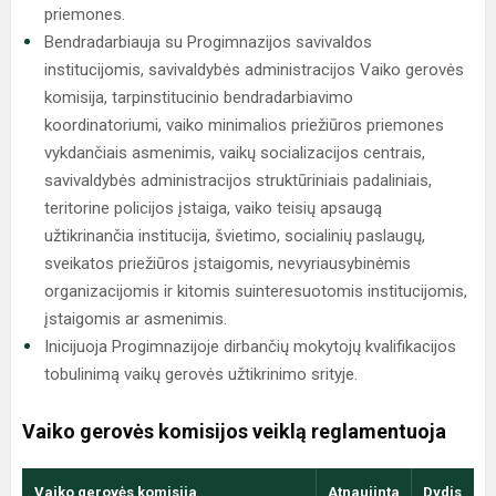
priemones.
Bendradarbiauja su Progimnazijos savivaldos
institucijomis, savivaldybės administracijos Vaiko gerovės
komisija, tarpinstitucinio bendradarbiavimo
koordinatoriumi, vaiko minimalios priežiūros priemones
vykdančiais asmenimis, vaikų socializacijos centrais,
savivaldybės administracijos struktūriniais padaliniais,
teritorine policijos įstaiga, vaiko teisių apsaugą
užtikrinančia institucija, švietimo, socialinių paslaugų,
sveikatos priežiūros įstaigomis, nevyriausybinėmis
organizacijomis ir kitomis suinteresuotomis institucijomis,
įstaigomis ar asmenimis.
Inicijuoja Progimnazijoje dirbančių mokytojų kvalifikacijos
tobulinimą vaikų gerovės užtikrinimo srityje.
Vaiko gerovės komisijos veiklą reglamentuoja
Vaiko gerovės komisija
Atnaujinta
Dydis