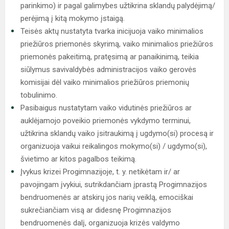
parinkimo) ir pagal galimybes užtikrina sklandų palydėjimą/
perėjimą į kitą mokymo įstaigą.
Teisės aktų nustatyta tvarka inicijuoja vaiko minimalios
priežiūros priemonės skyrimą, vaiko minimalios priežiūros
priemonės pakeitimą, pratęsimą ar panaikinimą, teikia
siūlymus savivaldybės administracijos vaiko gerovės
komisijai dėl vaiko minimalios priežiūros priemonių
tobulinimo.
Pasibaigus nustatytam vaiko vidutinės priežiūros ar
auklėjamojo poveikio priemonės vykdymo terminui,
užtikrina sklandų vaiko įsitraukimą į ugdymo(si) procesą ir
organizuoja vaikui reikalingos mokymo(si) / ugdymo(si),
švietimo ar kitos pagalbos teikimą.
Įvykus krizei Progimnazijoje, t. y. netikėtam ir/ ar
pavojingam įvykiui, sutrikdančiam įprastą Progimnazijos
bendruomenės ar atskirų jos narių veiklą, emociškai
sukrečiančiam visą ar didesnę Progimnazijos
bendruomenės dalį, organizuoja krizės valdymo