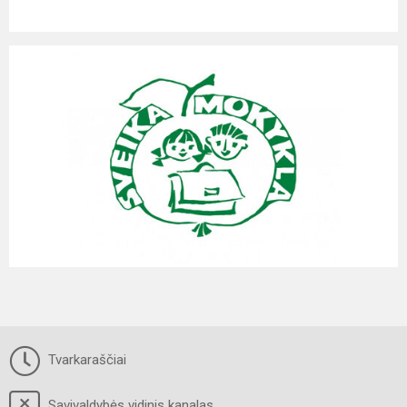
Tvarkaraščiai
Savivaldybės vidinis kanalas