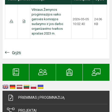
Vilniaus Žemynos
progimnazijos vaiko
gerovės komisijos
2026-05-05
24.06
sudarymo ir jos darbo
10:02:40
KB
organizavimo tvarkos
aprašas 2023 m.
Grįžti
PRIĖMIMAS Į PROGIMNAZIJĄ
PROJEKTAI