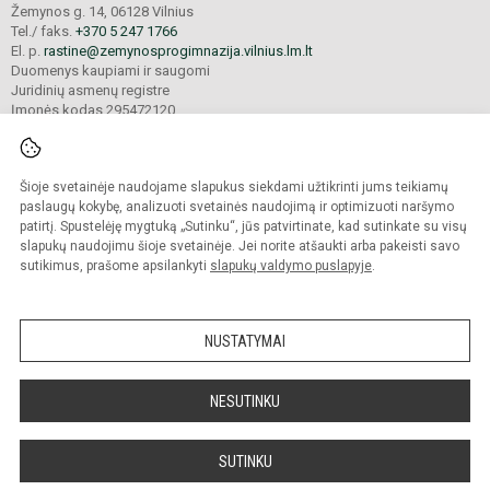
Žemynos g. 14, 06128 Vilnius
Tel./ faks.
+370 5 247 1766
El. p.
rastine@zemynosprogimnazija.vilnius.lm.lt
Duomenys kaupiami ir saugomi
Juridinių asmenų registre
Įmonės kodas 295472120
Šioje svetainėje naudojame slapukus siekdami užtikrinti jums teikiamų
© 2024. Vilniaus Žemynos progimnazija. Visos teisės saugomos.
Kopijuoti turinį be raštiško įstaigos administracijos sutikimo griežtai draudžiama.
paslaugų kokybę, analizuoti svetainės naudojimą ir optimizuoti naršymo
patirtį. Spustelėję mygtuką „Sutinku“, jūs patvirtinate, kad sutinkate su visų
Prieinamumo paraiška
Slapukų valdymas
slapukų naudojimu šioje svetainėje. Jei norite atšaukti arba pakeisti savo
sutikimus, prašome apsilankyti
slapukų valdymo puslapyje
.
Sumanus būdas atnaujinti
mokyklos interneto
svetainę
NUSTATYMAI
NESUTINKU
SUTINKU