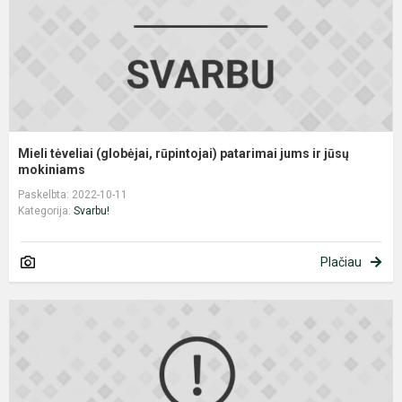
ir
jū
Mieli tėveliai (globėjai, rūpintojai) patarimai jums ir jūsų
mokiniams
Paskelbta: 2022-10-11
Kategorija:
Svarbu!
Plačiau
P