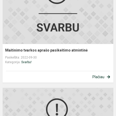
Maitinimo tvarkos aprašo pasikeitimo atmintinė
Paskelbta: 2022-09-30
Kategorija:
Svarbu!
Plačiau
G
ir
j
p