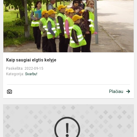
Kaip saugiai elgtis kelyje
Paskelbta: 2022-09-15
Kategorija:
Svarbu!
Plačiau
F
a
ir
s