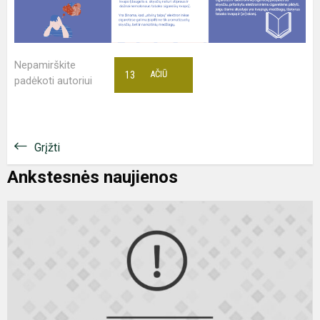
Nepamirškite
13
AČIŪ
padėkoti autoriui
Grįžti
Ankstesnės naujienos
S
v