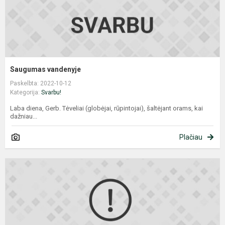
Saugumas vandenyje
Paskelbta: 2022-10-12
Kategorija:
Svarbu!
Laba diena, Gerb. Tėveliai (globėjai, rūpintojai), šaltėjant orams, kai
dažniau...
Plačiau
M
t
(
r
p
j