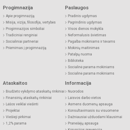
Progimnazija
Paslaugos
Apie progimnaziją
Pradinis ugdymas
Misija, vizija, filosofija, vertybės
Pagrindinis ugdymas
Progimnazijos simboliai
Visos dienos mokykla
Tradiciniai renginiai
Neformalusis švietimas
Socialiniai partneriai
Pagalba mokiniams ir tėvams
Priėmimas į progimnaziją
Mokinių maitinimas
Patalpų nuoma
Biblioteka
Socialinė parama mokiniams
Socialinė parama mokiniams
Ataskaitos
Informacija
Biudžeto vykdymo ataskaitų rinkiniai
Nuorodos
Finansinių ataskaitų rinkiniai
Laisvos darbo vietos
Lėšos veiklai viešinti
Asmens duomenų apsauga
Projektai
Konsultavimasis su visuomene
Viešieji pirkimai
Dažniausiai užduodami klausimai
1,2% parama
Pranešėjų apsauga
Korupcijos prevencija