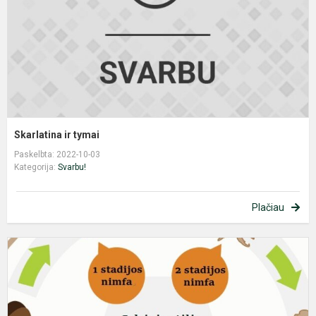
Skarlatina ir tymai
Paskelbta: 2022-10-03
Kategorija:
Svarbu!
Plačiau
P