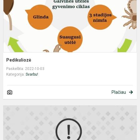
Pedikuliozė
Paskelbta: 2022-10-03
Kategorija:
Svarbu!
Plačiau
M
t
a
p
a