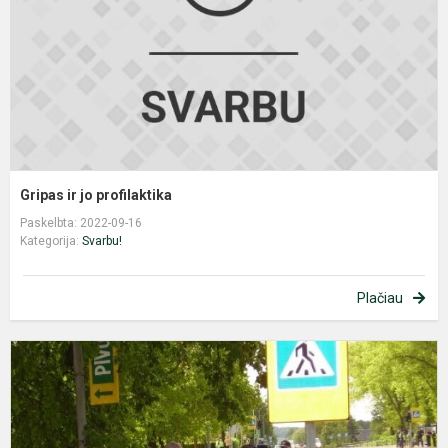
Gripas ir jo profilaktika
Paskelbta: 2022-09-16
Kategorija:
Svarbu!
Plačiau
K
s
e
k