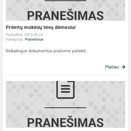
Priimtų mokinių tėvų dėmesiui
Paskelbta: 2025-06-23
Kategorija:
Pranešimai
Reikalingus dokumentus prašome pateikti...
Plačiau
Birželio
23
d.
priėmimas