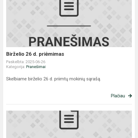
Birželio
26
d.
priėmimas
Birželio 26 d. priėmimas
Paskelbta: 2025-06-26
Kategorija:
Pranešimai
Skelbiame birželio 26 d. priimtų mokinių sąrašą.
Plačiau
Priimtų
mokinių
tėvų
dėmesiui