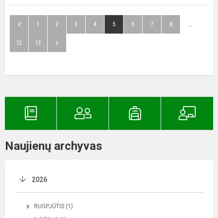
1
2
3
4
5
6
7
8
...
12
13
Naujienų archyvas
2026
RUGPJŪTIS (1)