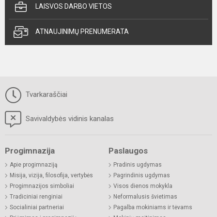
LAISVOS DARBO VIETOS
ATNAUJINIMŲ PRENUMERATA
Tvarkaraščiai
Savivaldybės vidinis kanalas
Progimnazija
Paslaugos
Apie progimnaziją
Pradinis ugdymas
Misija, vizija, filosofija, vertybės
Pagrindinis ugdymas
Progimnazijos simboliai
Visos dienos mokykla
Tradiciniai renginiai
Neformalusis švietimas
Socialiniai partneriai
Pagalba mokiniams ir tėvams