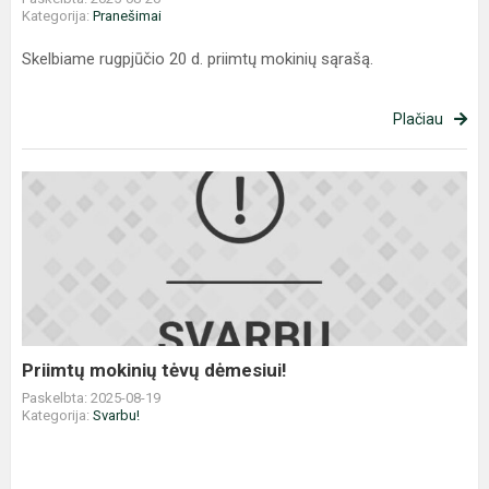
Kategorija:
Pranešimai
Skelbiame rugpjūčio 20 d. priimtų mokinių sąrašą.
Plačiau
Priimtų
mokinių
tėvų
dėmesiui!
Priimtų mokinių tėvų dėmesiui!
Paskelbta: 2025-08-19
Kategorija:
Svarbu!