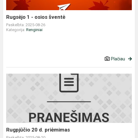
Rugsėjo 1 - osios šventė
Paskelbta: 2025-08-26
Kategorija:
Renginiai
Plačiau
Rugpjūčio
20
d.
priėmimas
Rugpjūčio 20 d. priėmimas
Paskelbta: 2025-08-20