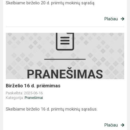
Skelbiame birželio 20 d. priimtų mokinių sąrašą.
Plačiau
Birželio
16
d.
priėmimas
Birželio 16 d. priėmimas
Paskelbta: 2025-06-16
Kategorija:
Pranešimai
Skelbiame birželio 16 d. priimtų mokinių sąrašus.
Plačiau