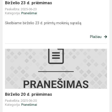
Birželio 23 d. priėmimas
Paskelbta: 2025-06-23
Kategorija:
Pranešimai
Skelbiame birželio 23 d. priimtų mokinių sąrašą.
Plačiau
Birželio
20
d.
priėmimas
Birželio 20 d. priėmimas
Paskelbta: 2025-06-20
Kategorija:
Pranešimai