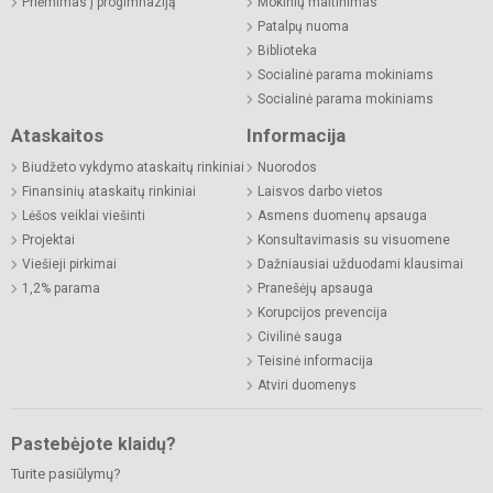
Priėmimas į progimnaziją
Mokinių maitinimas
Patalpų nuoma
Biblioteka
Socialinė parama mokiniams
Socialinė parama mokiniams
Ataskaitos
Informacija
Biudžeto vykdymo ataskaitų rinkiniai
Nuorodos
Finansinių ataskaitų rinkiniai
Laisvos darbo vietos
Lėšos veiklai viešinti
Asmens duomenų apsauga
Projektai
Konsultavimasis su visuomene
Viešieji pirkimai
Dažniausiai užduodami klausimai
1,2% parama
Pranešėjų apsauga
Korupcijos prevencija
Civilinė sauga
Teisinė informacija
Atviri duomenys
Pastebėjote klaidų?
Turite pasiūlymų?