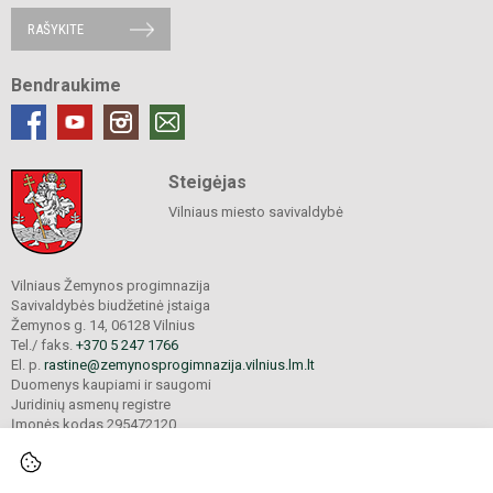
RAŠYKITE
Bendraukime
Steigėjas
Vilniaus miesto savivaldybė
Vilniaus Žemynos progimnazija
Savivaldybės biudžetinė įstaiga
Žemynos g. 14, 06128 Vilnius
Tel./ faks.
+370 5 247 1766
El. p.
rastine@zemynosprogimnazija.vilnius.lm.lt
Duomenys kaupiami ir saugomi
Juridinių asmenų registre
Įmonės kodas 295472120