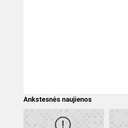
Ankstesnės naujienos
Priimtų
mokinių
tėvų