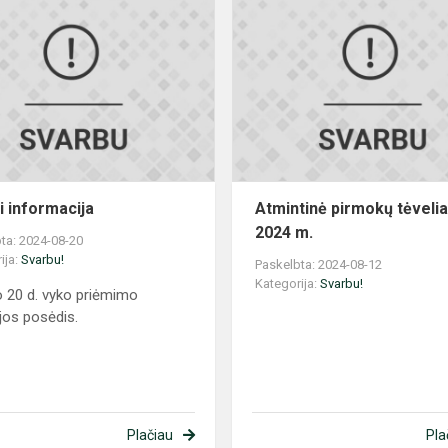
Svarbi
informacija
i informacija
Atmintinė pirmokų tėveli
2024 m.
ta: 2024-08-20
ija:
Svarbu!
Paskelbta: 2024-08-12
Kategorija:
Svarbu!
io 20 d. vyko priėmimo
jos posėdis.
Plačiau
Pla