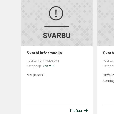
Svarbi
informacija
Svarbi informacija
Svarb
Paskelbta: 2024-08-21
Paskelb
Kategorija:
Svarbu!
Kategor
Naujienos.....
Biržel
komisi
Plačiau