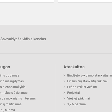
Savivaldybės vidinis kanalas
augos
Ataskaitos
inis ugdymas
Biudžeto vykdymo ataskaitų rin
indinis ugdymas
Finansinių ataskaitų rinkiniai
s dienos mokykla
Lėšos veiklai viešinti
rmalusis švietimas
Projektai
lba mokiniams ir tėvams
Viešieji pirkimai
nių maitinimas
1,2% parama
alpų nuoma