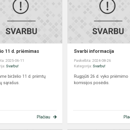
d.
priėmimas
lio 11 d. priėmimas
Svarbi informacija
ta: 2025-06-11
Paskelbta: 2024-08-26
ija:
Svarbu!
Kategorija:
Svarbu!
ame birželio 11 d. priimtų
Rugpjūti 26 d. vyko priėmimo
ų sąrašus.
komisijos posėdis.
Plačiau
Pla