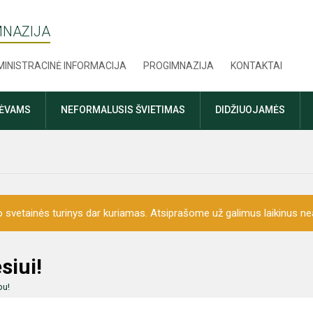
MNAZIJA
INISTRACINĖ INFORMACIJA
PROGIMNAZIJA
KONTAKTAI
TĖVAMS
NEFORMALUSIS ŠVIETIMAS
DIDŽIUOJAMĖS
o svetainės turinys dar kuriamas. Atsiprašome už galimus laikinus nea
siui!
bu!