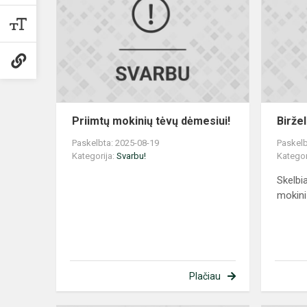
tėvų
dėmesiui!
Priimtų mokinių tėvų dėmesiui!
Birže
Paskelbta: 2025-08-19
Paskelb
Kategorija:
Svarbu!
Kategor
Skelbi
mokini
Plačiau