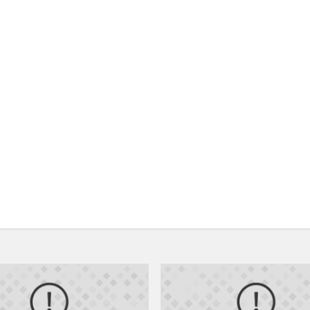
Priimtų
mokinių
tėvų