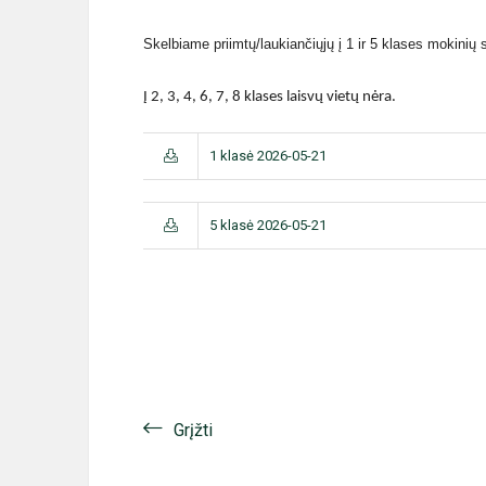
Skelbiame priimtų/laukiančiųjų į 1 ir 5 klases mokinių 
Į 2, 3, 4, 6, 7, 8 klases laisvų vietų nėra.
1 klasė 2026-05-21
5 klasė 2026-05-21
Grįžti