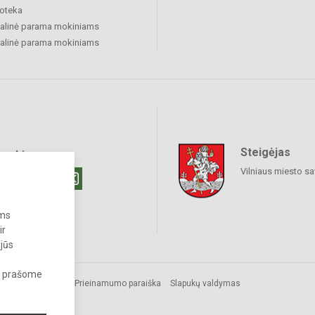
ioteka
alinė parama mokiniams
alinė parama mokiniams
Steigėjas
raukime
Vilniaus miesto sa
ums
ir
 jūs
s, prašome
Prieinamumo paraiška
Slapukų valdymas