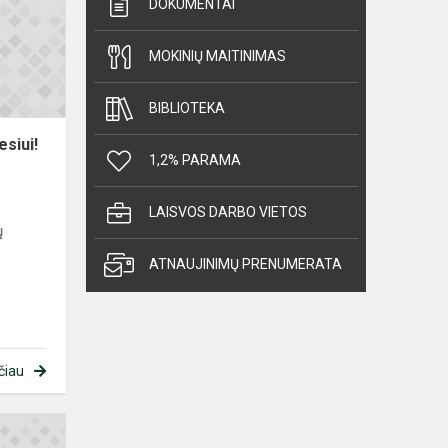
DOKUMENTAI
dėmesiui!
MOKINIŲ MAITINIMAS
BIBLIOTEKA
siui!
1,2% PARAMA
LAISVOS DARBO VIETOS
ų
ATNAUJINIMŲ PRENUMERATA
čiau
Svarbi
informacija