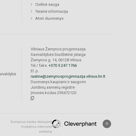
Civilinė sauga
Teisinė informacija
Atviri duomenys
Vilniaus Žemynos progimnazija
Savivaldybės biudžetinė įstaiga
Žemynos g. 14, 06128 Vilnius
Tel./ faks.
+370 5 247 1766
El. p.
vivaldybė
rastine@zemynosprogimnazija.vilnius.lm.lt
Duomenys kaupiami ir saugomi
Juridinių asmenų registre
Įmonės kodas 295472120
Sumanus būdas atnaujinti
mokyklos interneto
svetainę