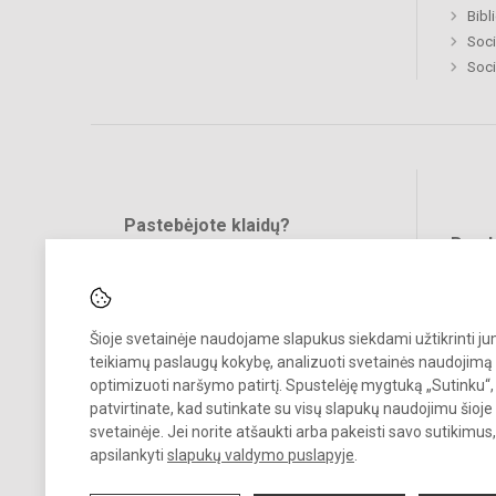
Bibl
Soci
Soci
Pastebėjote klaidų?
Bend
Turite pasiūlymų?
RAŠYKITE
Šioje svetainėje naudojame slapukus siekdami užtikrinti j
teikiamų paslaugų kokybę, analizuoti svetainės naudojimą 
optimizuoti naršymo patirtį. Spustelėję mygtuką „Sutinku“,
patvirtinate, kad sutinkate su visų slapukų naudojimu šioje
svetainėje. Jei norite atšaukti arba pakeisti savo sutikimu
© 2024. Vilniaus Žemynos progimnazija. Visos teisės saugomos.
apsilankyti
slapukų valdymo puslapyje
.
Kopijuoti turinį be raštiško įstaigos administracijos sutikimo griežtai
draudžiama.