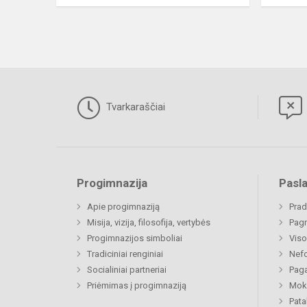
Tvarkaraščiai
Progimnazija
Pasl
Apie progimnaziją
Prad
Misija, vizija, filosofija, vertybės
Pagr
Progimnazijos simboliai
Viso
Tradiciniai renginiai
Nefo
Socialiniai partneriai
Paga
Priėmimas į progimnaziją
Moki
Pat