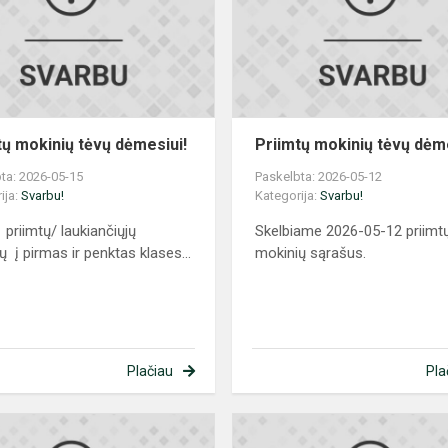
dėmesiui!
tų mokinių tėvų dėmesiui!
Priimtų mokinių tėvų dėme
ta: 2026-05-15
Paskelbta: 2026-05-12
ija:
Svarbu!
Kategorija:
Svarbu!
priimtų/ laukiančiųjų
Skelbiame 2026-05-12 priimt
ų į pirmas ir penktas klases...
mokinių sąrašus.
Plačiau
Pla
Birželio
11