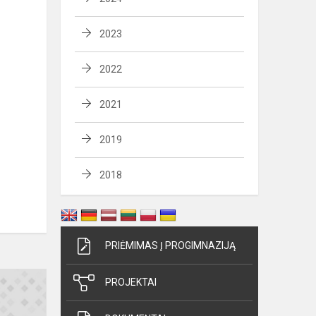
2023
2022
2021
2019
2018
PRIĖMIMAS Į PROGIMNAZIJĄ
Priimtų
PROJEKTAI
mokinių
tėvų