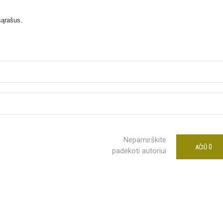
sąrašus.
Nepamirškite
0
AČIŪ
padėkoti autoriui