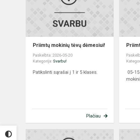
dėmesiui!
Priimtų mokinių tėvų dėmesiui!
Priim
Paskelbta: 2026-05-20
Paskelb
Kategorija:
Svarbu!
Kategor
Patikslinti sąrašai į 1 ir 5 klases.
05-15 
mokini
Plačiau
Priimtų
mokinių