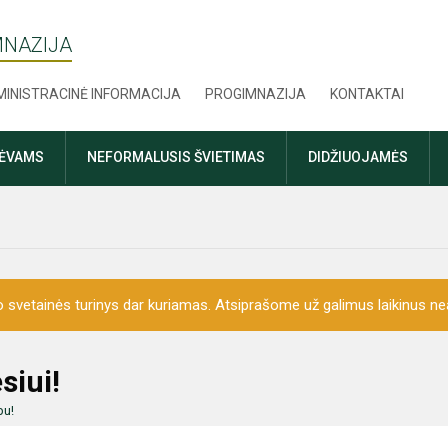
MNAZIJA
INISTRACINĖ INFORMACIJA
PROGIMNAZIJA
KONTAKTAI
TĖVAMS
NEFORMALUSIS ŠVIETIMAS
DIDŽIUOJAMĖS
o svetainės turinys dar kuriamas. Atsiprašome už galimus laikinus nea
siui!
bu!