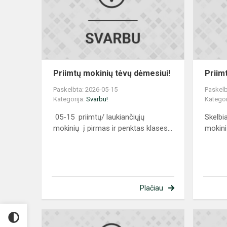
dėmesiui!
Priimtų mokinių tėvų dėmesiui!
Priim
Paskelbta: 2026-05-15
Paskelb
Kategorija:
Svarbu!
Kategor
05-15 priimtų/ laukiančiųjų
Skelbi
mokinių į pirmas ir penktas klases...
mokini
Plačiau
Birželio
11