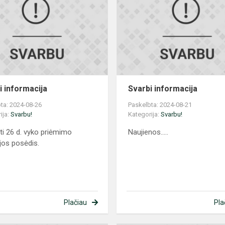
i informacija
Svarbi informacija
ta: 2024-08-26
Paskelbta: 2024-08-21
ija:
Svarbu!
Kategorija:
Svarbu!
ti 26 d. vyko priėmimo
Naujienos.....
jos posėdis.
Plačiau
Pla