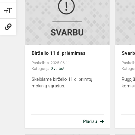
d.
priėmimas
Birželio 11 d. priėmimas
Svarb
Paskelbta: 2025-06-11
Paskelb
Kategorija:
Svarbu!
Kategor
Skelbiame birželio 11 d. priimtų
Rugpjū
mokinių sąrašus.
komisi
Plačiau