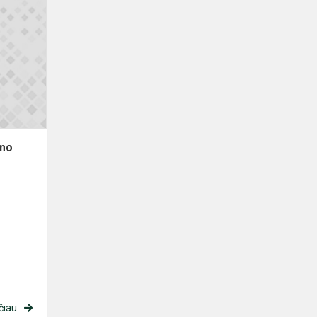
Birželio
26
d. vyko
priėmimo
komisijos
posėdis.
imo
čiau