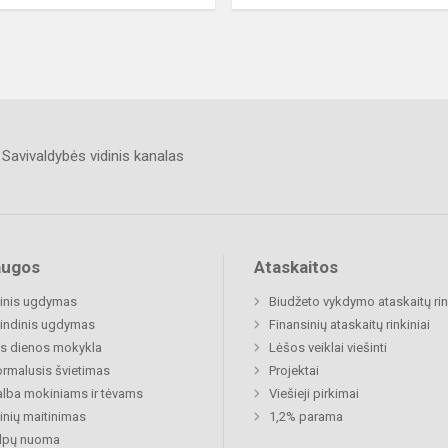
Savivaldybės vidinis kanalas
augos
Ataskaitos
inis ugdymas
Biudžeto vykdymo ataskaitų rin
indinis ugdymas
Finansinių ataskaitų rinkiniai
s dienos mokykla
Lėšos veiklai viešinti
rmalusis švietimas
Projektai
lba mokiniams ir tėvams
Viešieji pirkimai
nių maitinimas
1,2% parama
alpų nuoma