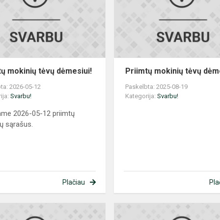
dėmesiui!
tų mokinių tėvų dėmesiui!
Priimtų mokinių tėvų dėme
ta: 2026-05-12
Paskelbta: 2025-08-19
ija:
Svarbu!
Kategorija:
Svarbu!
ame 2026-05-12 priimtų
ų sąrašus.
Plačiau
Pla
Svarbi
informacija