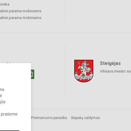
ioteka
alinė parama mokiniams
alinė parama mokiniams
Steigėjas
raukime
Vilniaus miesto sa
ums
ir
 jūs
s, prašome
Prieinamumo paraiška
Slapukų valdymas