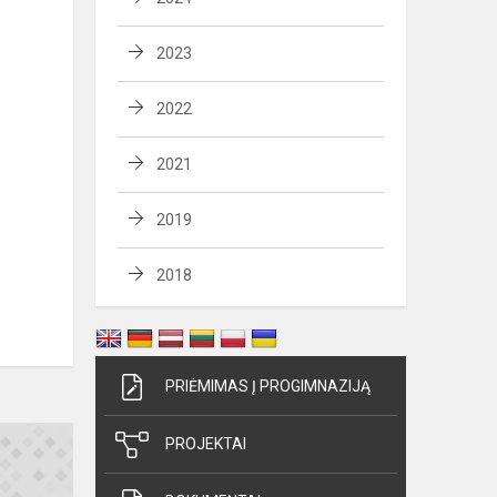
2023
2022
2021
2019
2018
PRIĖMIMAS Į PROGIMNAZIJĄ
Priimtų
PROJEKTAI
mokinių
tėvų