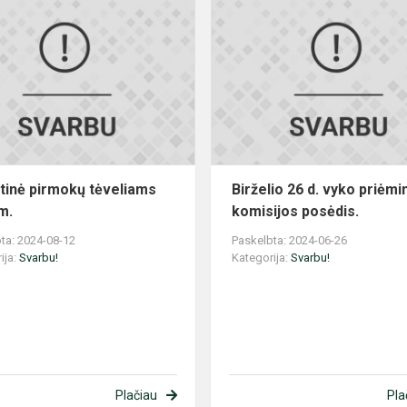
Atmintinė
pirmokų
tėveliams
2024
m.
tinė pirmokų tėveliams
Birželio 26 d. vyko priėm
m.
komisijos posėdis.
ta: 2024-08-12
Paskelbta: 2024-06-26
ija:
Svarbu!
Kategorija:
Svarbu!
Plačiau
Pla