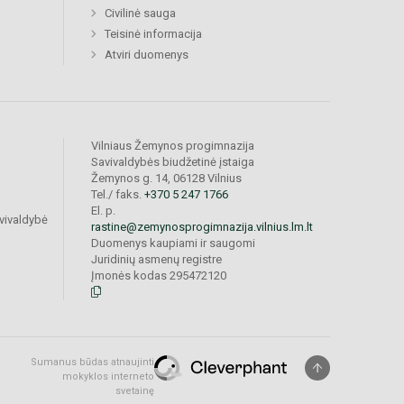
Civilinė sauga
Teisinė informacija
Atviri duomenys
Vilniaus Žemynos progimnazija
Savivaldybės biudžetinė įstaiga
Žemynos g. 14, 06128 Vilnius
Tel./ faks.
+370 5 247 1766
El. p.
vivaldybė
rastine@zemynosprogimnazija.vilnius.lm.lt
Duomenys kaupiami ir saugomi
Juridinių asmenų registre
Įmonės kodas 295472120
Sumanus būdas atnaujinti
mokyklos interneto
svetainę