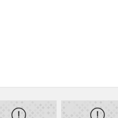
Priimtų
mokinių
tėvų