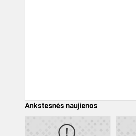
Ankstesnės naujienos
Priimtų
mokinių
tėvų