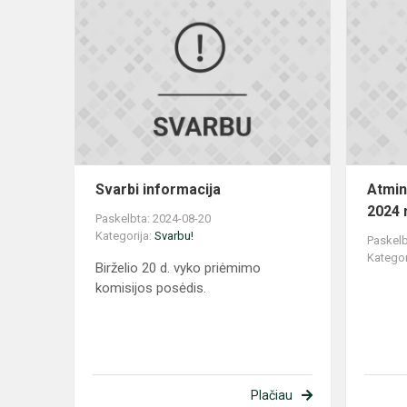
Svarbi
informacija
Svarbi informacija
Atmin
2024 
Paskelbta: 2024-08-20
Kategorija:
Svarbu!
Paskelb
Kategor
Birželio 20 d. vyko priėmimo
komisijos posėdis.
Plačiau