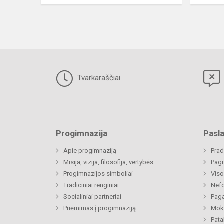
Tvarkaraščiai
Progimnazija
Pasl
Apie progimnaziją
Prad
Misija, vizija, filosofija, vertybės
Pagr
Progimnazijos simboliai
Viso
Tradiciniai renginiai
Nefo
Socialiniai partneriai
Paga
Priėmimas į progimnaziją
Moki
Pat