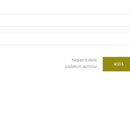
Nepamirškite
6
AČIŪ
padėkoti autoriui