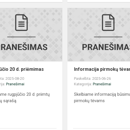
Rugpjūčio
20
d.
priėmimas
ūčio 20 d. priėmimas
Informacija pirmokų tėv
ta: 2025-08-20
Paskelbta: 2025-06-26
ija:
Pranešimai
Kategorija:
Pranešimai
ame rugpjūčio 20 d. priimtų
Skelbiame informaciją būsim
ų sąrašą.
pirmokų tėvams