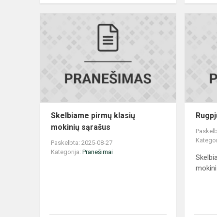
Skelbiame
pirmų
klasių
mokinių
sąrašus
Skelbiame pirmų klasių
Rugpj
mokinių sąrašus
Paskelb
Kategor
Paskelbta: 2025-08-27
Kategorija:
Pranešimai
Skelbi
mokini