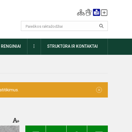
DAUGIAU
RENGINIAI
STRUKTŪRA IR KONTAKTAI
×
titikimus.