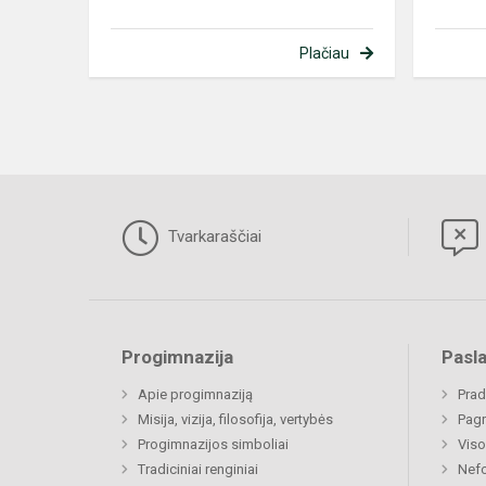
Plačiau
Tvarkaraščiai
Progimnazija
Pasl
Apie progimnaziją
Prad
Misija, vizija, filosofija, vertybės
Pagr
Progimnazijos simboliai
Viso
Tradiciniai renginiai
Nefo