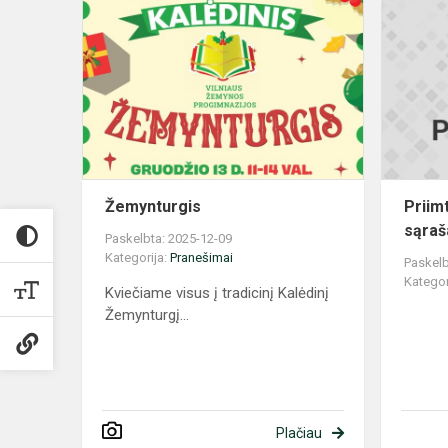
Žemynturgi
Žemynturgis
Priimt
sąraš
Paskelbta: 2025-12-09
Kategorija:
Pranešimai
Paskelb
Kategor
Kviečiame visus į tradicinį Kalėdinį
Žemynturgį...
Plačiau