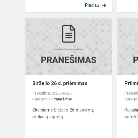
Plačiau
Birželio
26
d.
priėmimas
Birželio 26 d. priėmimas
Priim
Paskelbta: 2025-06-26
Paskelb
Kategorija:
Pranešimai
Kategor
Skelbiame birželio 26 d. priimtų
Reika
mokinių sąrašą.
pateikti