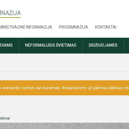
MNAZIJA
INISTRACINĖ INFORMACIJA
PROGIMNAZIJA
KONTAKTAI
TĖVAMS
NEFORMALUSIS ŠVIETIMAS
DIDŽIUOJAMĖS
o svetainės turinys dar kuriamas. Atsiprašome už galimus laikinus nea
ešimai