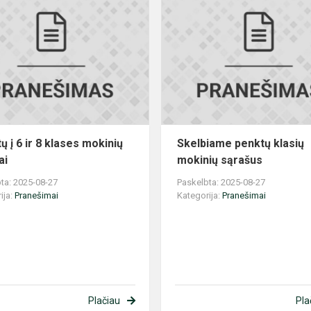
s
Priimtų
į
6
ir
8
klases
mokinių
sąrašai
ų į 6 ir 8 klases mokinių
Skelbiame penktų klasių
ai
mokinių sąrašus
ta: 2025-08-27
Paskelbta: 2025-08-27
ija:
Pranešimai
Kategorija:
Pranešimai
Plačiau
Pla