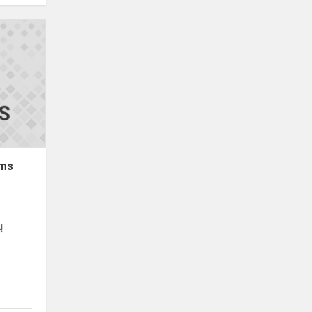
Informacija
pirmokų
tėvams
ams
ų