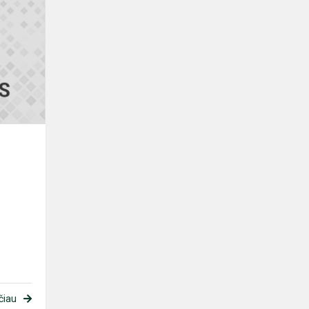
Skelbiame
penktų
klasių
mokinių
sąrašus
čiau