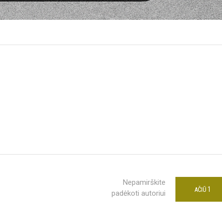
Nepamirškite
1
AČIŪ
padėkoti autoriui