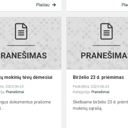
Plačiau
Pla
Priimtų
mokinių
tėvų
dėmesiui
tų mokinių tėvų dėmesiui
Birželio 23 d. priėmimas
ta: 2025-06-23
Paskelbta: 2025-06-23
ija:
Pranešimai
Kategorija:
Pranešimai
lingus dokumentus prašome
Skelbiame birželio 23 d. priim
...
mokinių sąrašą.