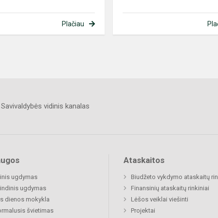
Plačiau
Pla
Savivaldybės vidinis kanalas
augos
Ataskaitos
inis ugdymas
Biudžeto vykdymo ataskaitų rin
indinis ugdymas
Finansinių ataskaitų rinkiniai
s dienos mokykla
Lėšos veiklai viešinti
rmalusis švietimas
Projektai