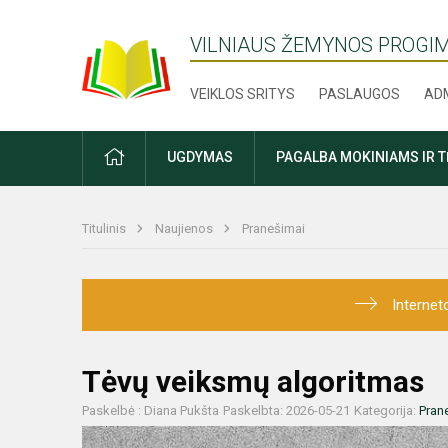
VILNIAUS ŽEMYNOS PROGI
VEIKLOS SRITYS
PASLAUGOS
ADM
PRADŽIA
UGDYMAS
PAGALBA MOKINIAMS IR 
Titulinis
Naujienos
Pranešimai
Internet
Tėvų veiksmų algoritmas
Paskelbė : Diana Pukšta
Paskelbta: 2026-05-21
Kategorija:
Pran