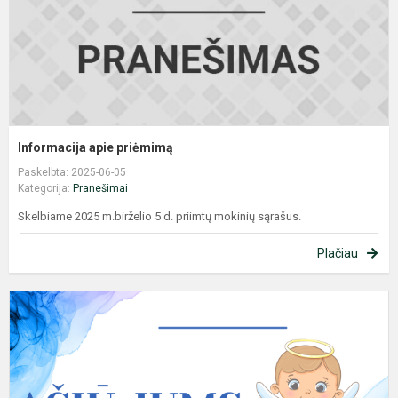
Informacija apie priėmimą
Paskelbta: 2025-06-05
Kategorija:
Pranešimai
Skelbiame 2025 m.birželio 5 d. priimtų mokinių sąrašus.
Plačiau
P
l