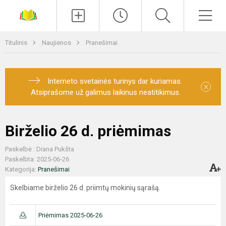
Paieška
Men
Titulinis
Naujienos
Pranešimai
Interneto svetainės turinys dar kuriamas.
×
Atsiprašome už galimus laikinus neatitikimus.
Birželio 26 d. priėmimas
Paskelbė : Diana Pukšta
Paskelbta: 2025-06-26
Kategorija:
Pranešimai
Skelbiame birželio 26 d. priimtų mokinių sąrašą.
Priėmimas 2025-06-26