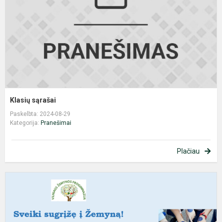
Klasių sąrašai
Paskelbta: 2024-08-29
Kategorija:
Pranešimai
Plačiau
R
p
š