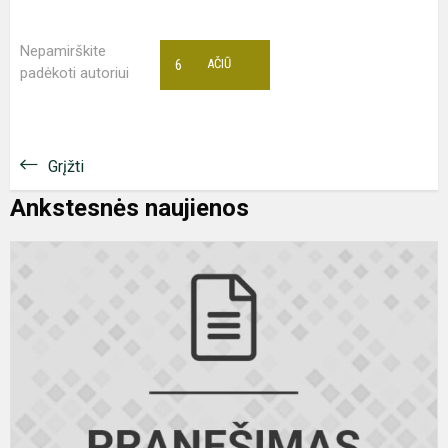
Nepamirškite
6
AČIŪ
padėkoti autoriui
Grįžti
Ankstesnės naujienos
P
m
t
d