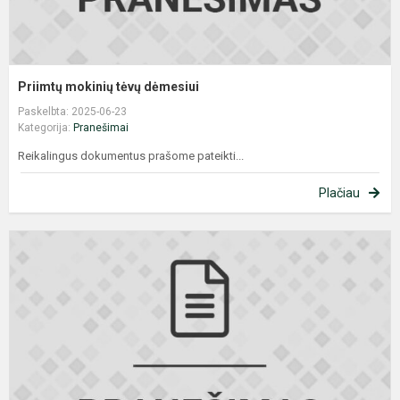
Priimtų mokinių tėvų dėmesiui
Paskelbta: 2025-06-23
Kategorija:
Pranešimai
Reikalingus dokumentus prašome pateikti...
Plačiau
B
2
d
p