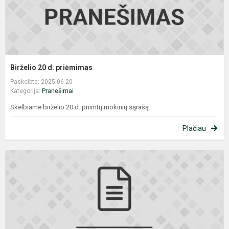
Birželio 20 d. priėmimas
Paskelbta: 2025-06-20
Kategorija:
Pranešimai
Skelbiame birželio 20 d. priimtų mokinių sąrašą.
Plačiau
B
1
d
p