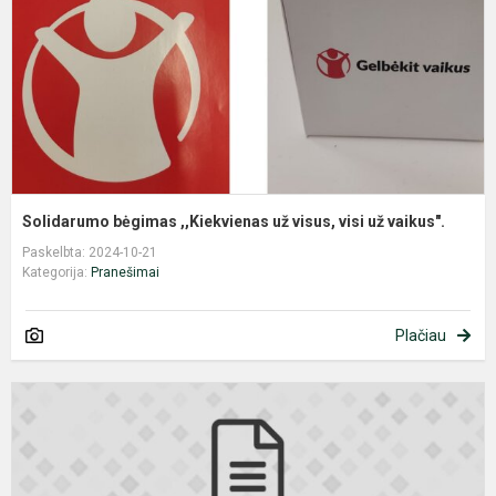
v
v
u
v
Solidarumo bėgimas ,,Kiekvienas už visus, visi už vaikus".
Paskelbta: 2024-10-21
Kategorija:
Pranešimai
Plačiau
K
s