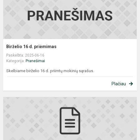
Birželio 16 d. priėmimas
Paskelbta: 2025-06-16
Kategorija:
Pranešimai
Skelbiame birželio 16 d. priimtų mokinių sąrašus.
Plačiau
I
a
p