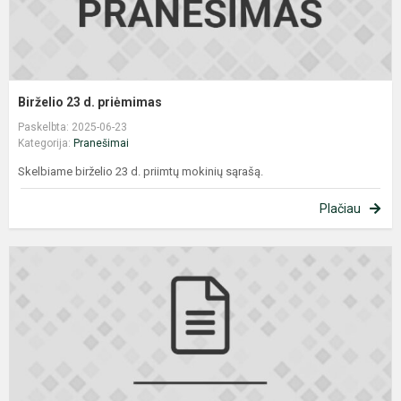
Birželio 23 d. priėmimas
Paskelbta: 2025-06-23
Kategorija:
Pranešimai
Skelbiame birželio 23 d. priimtų mokinių sąrašą.
Plačiau
B
2
d
p