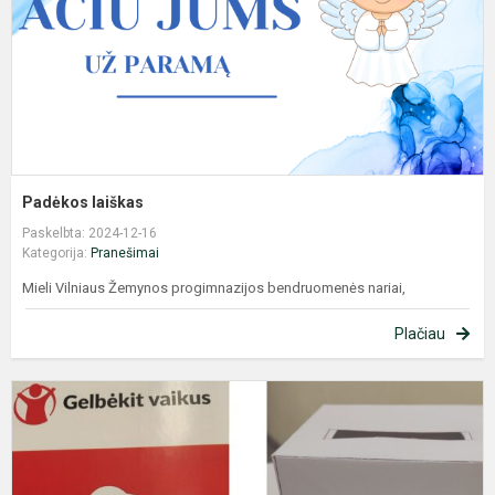
Padėkos laiškas
Paskelbta: 2024-12-16
Kategorija:
Pranešimai
Mieli Vilniaus Žemynos progimnazijos bendruomenės nariai,
Plačiau
S
b
,
u