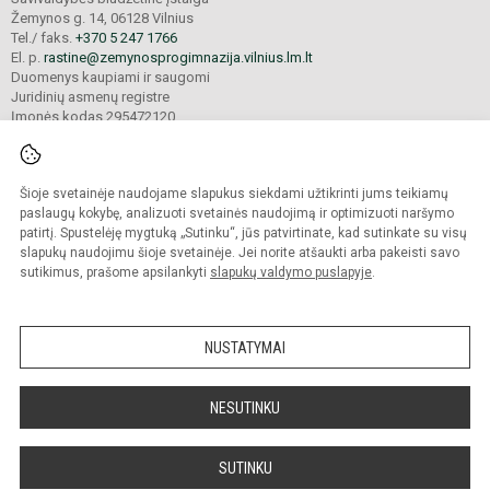
Žemynos g. 14, 06128 Vilnius
Tel./ faks.
+370 5 247 1766
El. p.
rastine@zemynosprogimnazija.vilnius.lm.lt
Duomenys kaupiami ir saugomi
Juridinių asmenų registre
Įmonės kodas 295472120
Šioje svetainėje naudojame slapukus siekdami užtikrinti jums teikiamų
© 2024. Vilniaus Žemynos progimnazija. Visos teisės saugomos.
Kopijuoti turinį be raštiško įstaigos administracijos sutikimo griežtai draudžiama.
paslaugų kokybę, analizuoti svetainės naudojimą ir optimizuoti naršymo
patirtį. Spustelėję mygtuką „Sutinku“, jūs patvirtinate, kad sutinkate su visų
Prieinamumo paraiška
Slapukų valdymas
slapukų naudojimu šioje svetainėje. Jei norite atšaukti arba pakeisti savo
sutikimus, prašome apsilankyti
slapukų valdymo puslapyje
.
Sumanus būdas atnaujinti
mokyklos interneto
svetainę
NUSTATYMAI
NESUTINKU
SUTINKU