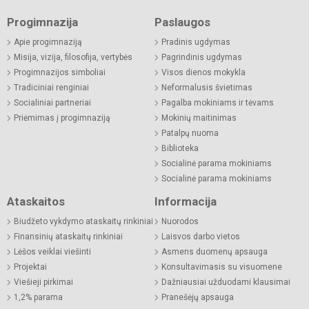
Progimnazija
Paslaugos
Apie progimnaziją
Pradinis ugdymas
Misija, vizija, filosofija, vertybės
Pagrindinis ugdymas
Progimnazijos simboliai
Visos dienos mokykla
Tradiciniai renginiai
Neformalusis švietimas
Socialiniai partneriai
Pagalba mokiniams ir tėvams
Priėmimas į progimnaziją
Mokinių maitinimas
Patalpų nuoma
Biblioteka
Socialinė parama mokiniams
Socialinė parama mokiniams
Ataskaitos
Informacija
Biudžeto vykdymo ataskaitų rinkiniai
Nuorodos
Finansinių ataskaitų rinkiniai
Laisvos darbo vietos
Lėšos veiklai viešinti
Asmens duomenų apsauga
Projektai
Konsultavimasis su visuomene
Viešieji pirkimai
Dažniausiai užduodami klausimai
1,2% parama
Pranešėjų apsauga