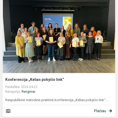
K
„
p
l
Konferencija „Kelias pokyčio link“
Paskelbta: 2026-04-22
Kategorija:
Renginiai
Respublikinė metodinė-praktinė konferencija „Kelias pokyčio link“...
Plačiau