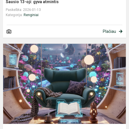
Sausio 13-oji: gyva atmintis
Paskelbta: 2026-01-13
Kategorija:
Renginiai
Plačiau
M
s
e