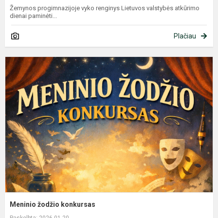
Žemynos progimnazijoje vyko renginys Lietuvos valstybės atkūrimo
dienai paminėti...
Plačiau
M
ž
k
Meninio žodžio konkursas