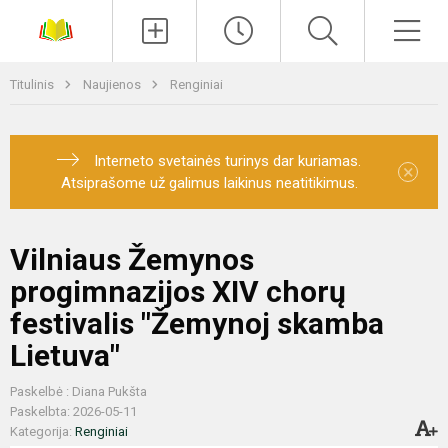
Paieška
Men
Titulinis
Naujienos
Renginiai
Interneto svetainės turinys dar kuriamas.
×
Atsiprašome už galimus laikinus neatitikimus.
Vilniaus Žemynos
progimnazijos XIV chorų
festivalis "Žemynoj skamba
Lietuva"
Paskelbė : Diana Pukšta
Paskelbta: 2026-05-11
Kategorija:
Renginiai