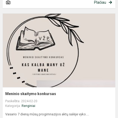
Plačiau
M
s
k
Meninio skaitymo konkursas
Paskelbta: 2024-02-20
Kategorija:
Renginiai
Vasario 7 dieną mūsų progimnazijos aktų salėje vyko....