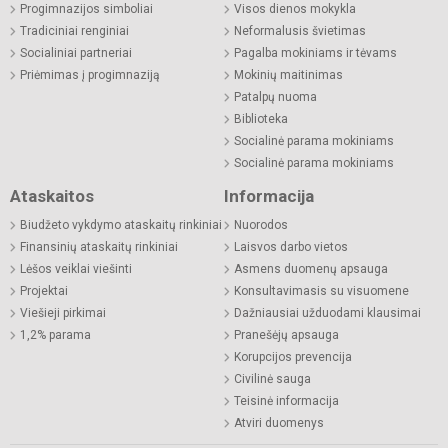
Progimnazijos simboliai
Visos dienos mokykla
Tradiciniai renginiai
Neformalusis švietimas
Socialiniai partneriai
Pagalba mokiniams ir tėvams
Priėmimas į progimnaziją
Mokinių maitinimas
Patalpų nuoma
Biblioteka
Socialinė parama mokiniams
Socialinė parama mokiniams
Ataskaitos
Informacija
Biudžeto vykdymo ataskaitų rinkiniai
Nuorodos
Finansinių ataskaitų rinkiniai
Laisvos darbo vietos
Lėšos veiklai viešinti
Asmens duomenų apsauga
Projektai
Konsultavimasis su visuomene
Viešieji pirkimai
Dažniausiai užduodami klausimai
1,2% parama
Pranešėjų apsauga
Korupcijos prevencija
Civilinė sauga
Teisinė informacija
Atviri duomenys