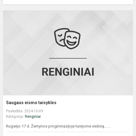
S
e
t
Saugaus eismo taisyklės
Paskelbta: 2024-10-09
Kategorija:
Renginiai
Rugsėjo 17 d. Žemynos progimnazijoje turėjome viešnią.......