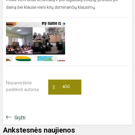
dainą bei klausė vieni kitų dominančių klausimų.
Nepamirškite
2
AČIŪ
padėkoti autoriui
Grįžti
Ankstesnės naujienos