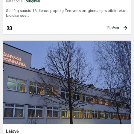
Kategorija:
Renginiai
Saulėtą sausio 16 dienos popietę Žemynos progimnazijos bibliotekos
bičiuliai sus...
Plačiau
L
Laisvė