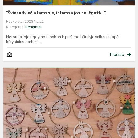
"Šviesa šviečia tamsoje, ir tamsa jos neužgožė..."
Paskelbta: 2023-12-22
Kategorija:
Renginiai
Neformaliojo ugdymo tapybos ir piešimo būrelyje vaikai nutapė
kūrybinius darbeli...
Plačiau
K
-
g
m