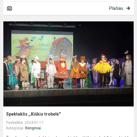
Plačiau
S
,
t
Spektaklis ,,Kiškio trobelė"
Paskelbta: 2024-01-17
Kategorija:
Renginiai