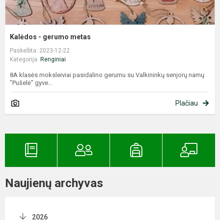
Kalėdos - gerumo metas
Paskelbta: 2023-12-22
Kategorija:
Renginiai
8A klasės moksleiviai pasidalino gerumu su Valkininkų senjorų namų
"Pušelė" gyve...
Plačiau
Naujienų archyvas
2026