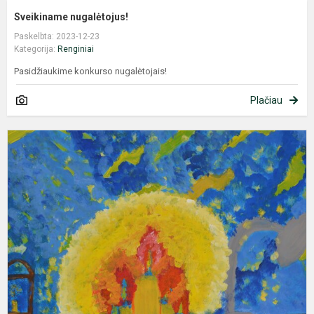
Sveikiname nugalėtojus!
Paskelbta: 2023-12-23
Kategorija:
Renginiai
Pasidžiaukime konkurso nugalėtojais!
Plačiau
"
š
t
ir
t
j
n