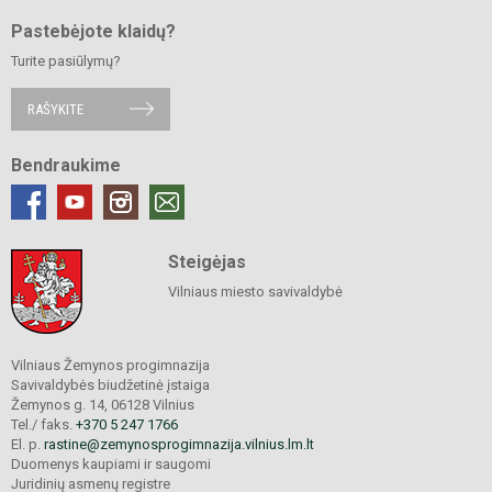
Pastebėjote klaidų?
Turite pasiūlymų?
RAŠYKITE
Bendraukime
Steigėjas
Vilniaus miesto savivaldybė
Vilniaus Žemynos progimnazija
Savivaldybės biudžetinė įstaiga
Žemynos g. 14, 06128 Vilnius
Tel./ faks.
+370 5 247 1766
El. p.
rastine@zemynosprogimnazija.vilnius.lm.lt
Duomenys kaupiami ir saugomi
Juridinių asmenų registre