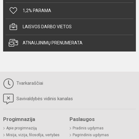
1,2% PARAMA
LAISVOS DARBO VIETOS
ATNAUJINIMŲ PRENUMERATA
Tvarkaraščiai
Savivaldybės vidinis kanalas
Progimnazija
Paslaugos
Apie progimnaziją
Pradinis ugdymas
Misija, vizija, filosofija, vertybės
Pagrindinis ugdymas