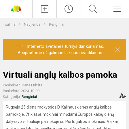
Paieška
Men
Titulinis
Naujienos
Renginiai
Interneto svetainės turinys dar kuriamas.
×
Atsiprašome už galimus laikinus neatitikimus.
Virtuali anglų kalbos pamoka
Paskelbė : Diana Pukšta
Paskelbta: 2024-10-09
Kategorija:
Renginiai
Rugsėjo 25 dieną mokytojos D. Kalinauskienės anglų kalbos
pamokoje, 7f klasės mokiniai minėdami Europos kalbų dieną
dalyvavo virtualioje pamokoje su Portugalijos mokiniais. Vaikai
mokė vieni kitus lietuviškų ir portugališkų žodžių, pristatė po