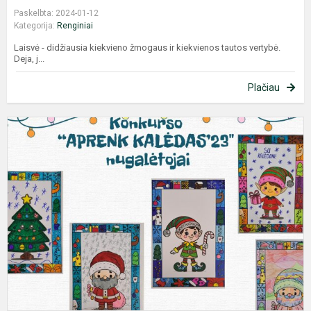
Paskelbta: 2024-01-12
Kategorija:
Renginiai
Laisvė - didžiausia kiekvieno žmogaus ir kiekvienos tautos vertybė.
Deja, j...
Plačiau
S
n