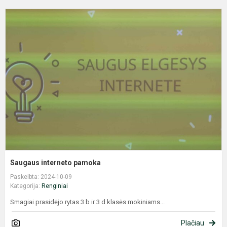
S
i
p
Saugaus interneto pamoka
Paskelbta: 2024-10-09
Kategorija:
Renginiai
Smagiai prasidėjo rytas 3 b ir 3 d klasės mokiniams...
Plačiau