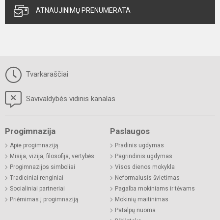
ATNAUJINIMŲ PRENUMERATA
Tvarkaraščiai
Savivaldybės vidinis kanalas
Progimnazija
Paslaugos
Apie progimnaziją
Pradinis ugdymas
Misija, vizija, filosofija, vertybės
Pagrindinis ugdymas
Progimnazijos simboliai
Visos dienos mokykla
Tradiciniai renginiai
Neformalusis švietimas
Socialiniai partneriai
Pagalba mokiniams ir tėvams
Priėmimas į progimnaziją
Mokinių maitinimas
Patalpų nuoma