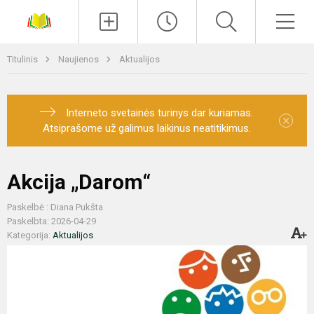
Paieška
Men
Titulinis
Naujienos
Aktualijos
Interneto svetainės turinys dar kuriamas.
×
Atsiprašome už galimus laikinus neatitikimus.
Akcija „Darom“
Paskelbė : Diana Pukšta
Paskelbta: 2026-04-29
Kategorija:
Aktualijos