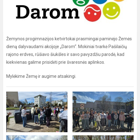
Žemynos progimnazijos ketvirtokai prasmingai paminėjo Žemės
dieną dalyvaudami akcijoje „Darom“. Mokiniai tvarkė Pašilaičių
rajono erdves, rūšiavo šiukšles ir savo pavyzdžiu parodė, kad
kiekvienas galime prisidėti prie švaresnės aplinkos.
Mylėkime Žemę ir augime atsakingi.