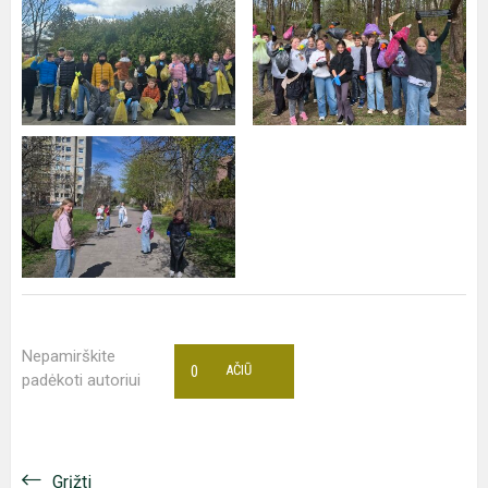
Nepamirškite
0
AČIŪ
padėkoti autoriui
Grįžti