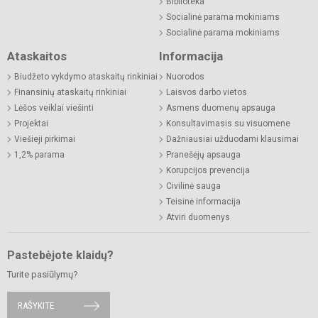
Biblioteka
Socialinė parama mokiniams
Socialinė parama mokiniams
Ataskaitos
Informacija
Biudžeto vykdymo ataskaitų rinkiniai
Nuorodos
Finansinių ataskaitų rinkiniai
Laisvos darbo vietos
Lėšos veiklai viešinti
Asmens duomenų apsauga
Projektai
Konsultavimasis su visuomene
Viešieji pirkimai
Dažniausiai užduodami klausimai
1,2% parama
Pranešėjų apsauga
Korupcijos prevencija
Civilinė sauga
Teisinė informacija
Atviri duomenys
Pastebėjote klaidų?
Turite pasiūlymų?
RAŠYKITE