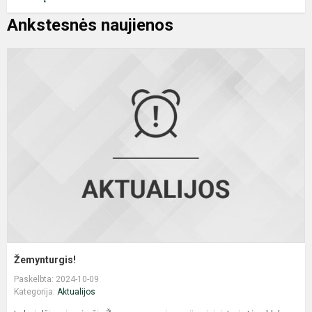
Ankstesnės naujienos
Ž
Žemynturgis!
Paskelbta: 2024-10-09
Kategorija:
Aktualijos