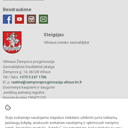
Bendraukime
Steigėjas
Vilniaus miesto savivaldybė
Vilniaus Žemynos progimnazija
Savivaldybės biudžetinė įstaiga
Žemynos g. 14, 06128 Vilnius
Tel./ faks.
+370 5 247 1766
El. p.
rastine@zemynosprogimnazija.vilnius.lm.lt
Duomenys kaupiami ir saugomi
Juridinių asmenų registre
Įmonės kodas 295472120
Šioje svetainėje naudojame slapukus siekdami užtikrinti jums teikiamų
© 2024. Vilniaus Žemynos progimnazija. Visos teisės saugomos.
Kopijuoti turinį be raštiško įstaigos administracijos sutikimo griežtai draudžiama.
paslaugų kokybę, analizuoti svetainės naudojimą ir optimizuoti naršymo