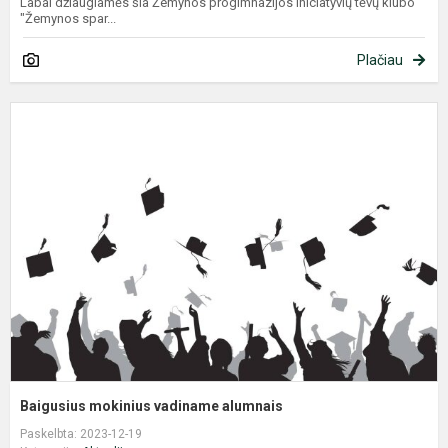
Labai džiaugiamės šia Žemynos progimnazijos iniciatyvių tėvų klubo
"Žemynos spar...
Plačiau
B
m
v
a
Baigusius mokinius vadiname alumnais
Paskelbta: 2023-12-19