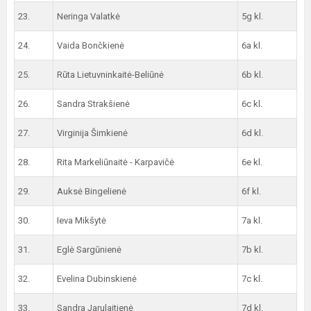
23.
Neringa Valatkė
5g kl.
24.
Vaida Bončkienė
6a kl.
25.
Rūta Lietuvninkaitė-Beliūnė
6b kl.
26.
Sandra Strakšienė
6c kl.
27.
Virginija Šimkienė
6d kl.
28.
Rita Markeliūnaitė - Karpavičė
6e kl.
29.
Auksė Bingelienė
6f kl.
30.
Ieva Mikšytė
7a kl.
31.
Eglė Sargūnienė
7b kl.
32.
Evelina Dubinskienė
7c kl.
33.
Sandra Jarulaitienė
7d kl.