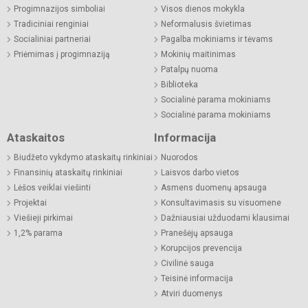
Progimnazijos simboliai
Visos dienos mokykla
Tradiciniai renginiai
Neformalusis švietimas
Socialiniai partneriai
Pagalba mokiniams ir tėvams
Priėmimas į progimnaziją
Mokinių maitinimas
Patalpų nuoma
Biblioteka
Socialinė parama mokiniams
Socialinė parama mokiniams
Ataskaitos
Informacija
Biudžeto vykdymo ataskaitų rinkiniai
Nuorodos
Finansinių ataskaitų rinkiniai
Laisvos darbo vietos
Lėšos veiklai viešinti
Asmens duomenų apsauga
Projektai
Konsultavimasis su visuomene
Viešieji pirkimai
Dažniausiai užduodami klausimai
1,2% parama
Pranešėjų apsauga
Korupcijos prevencija
Civilinė sauga
Teisinė informacija
Atviri duomenys