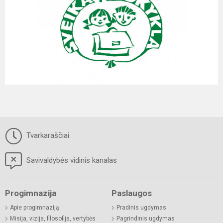
Tvarkaraščiai
Savivaldybės vidinis kanalas
Progimnazija
Paslaugos
Apie progimnaziją
Pradinis ugdymas
Misija, vizija, filosofija, vertybės
Pagrindinis ugdymas