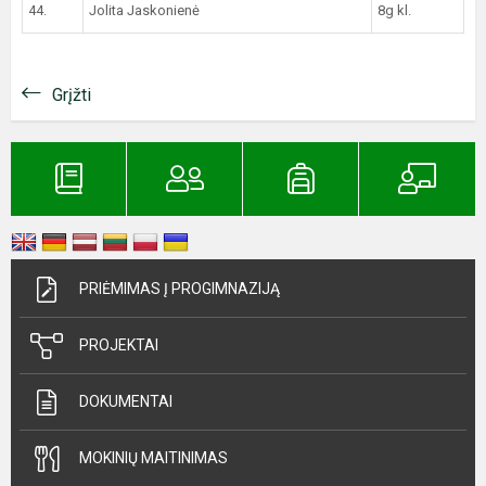
44.
Jolita Jaskonienė
8g kl.
Grįžti
PRIĖMIMAS Į PROGIMNAZIJĄ
PROJEKTAI
DOKUMENTAI
MOKINIŲ MAITINIMAS