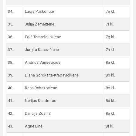
34.
Laura Puškoriūtė
7e kl.
35.
Julija Žemaitienė
7f kl.
36.
Eglė Tamošauskienė
7g kl.
37.
Jurgita Kacevičienė
7h kl.
38.
Andrius Vansevičius
8a kl.
39.
Diana Sorokaitė-Krapavickienė
8b kl.
40.
Rasa Rybakovienė
8c kl.
41.
Nerijus Kundrotas
8d kl.
42.
Dalicija Zdanis
8e kl.
43.
Agnė Einė
8f kl.