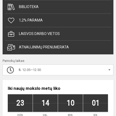
BIBLIOTEKA
1,2% PARAMA
LAISVOS DARBO VIETOS
ATNAUJINIMŲ PRENUMERATA
Pamokų laikas
5.
12.05—12.50
Iki naujų mokslo metų liko
23
14
10
01
DIEN.
VAL.
MIN.
SEK.