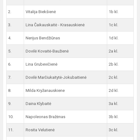
2.
Vitalija Biekšienė
1b kl.
3.
Lina Čaikauskaitė - Krasauskienė
1c kl.
4.
Nerijus Bendžiūnas
1d kl.
5.
Dovilė Kovaitė-Baužienė
2a kl.
6.
Lina Grubevičienė
2b kl.
7.
Dovilė Marčiukaitytė-Jokubaitienė
2c kl.
8.
Milda Kryžanauskiene
2d kl.
9.
Daina Klybaitė
3a kl.
10.
Napoleonas Bražėnas
3b kl.
11.
Rosita Velutienė
3c kl.