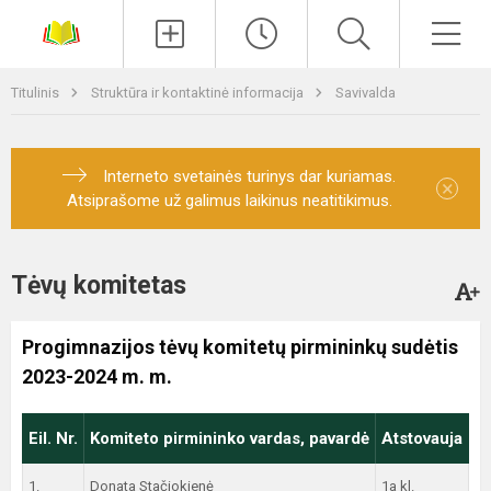
Paieška
Men
Titulinis
Struktūra ir kontaktinė informacija
Savivalda
Interneto svetainės turinys dar kuriamas.
×
Atsiprašome už galimus laikinus neatitikimus.
Tėvų komitetas
Progimnazijos tėvų komitetų pirmininkų sudėtis
2023-2024 m. m.
Eil. Nr.
Komiteto pirmininko vardas, pavardė
Atstovauja
1.
Donata Stačiokienė
1a kl.