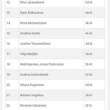
12.
Rita Lukauskienė
3d kl.
13.
Rytis Šidlauskas
4a kl.
14.
Rima Mickevičienė
4b kl.
15.
Gražina Siutilė
4c kl.
16.
Justina Tarasevičienė
4d kl.
17.
Vilija Blažytė
5a kl.
18.
Melchijardas Jonas Prašmutas
5b kl.
19.
Evelina Dubinskienė
5c kl.
20.
Gitana Raginienė
5d kl.
21.
Artūras Vegėlius
5e kl.
22.
Rimantė Saliutienė
5f kl.