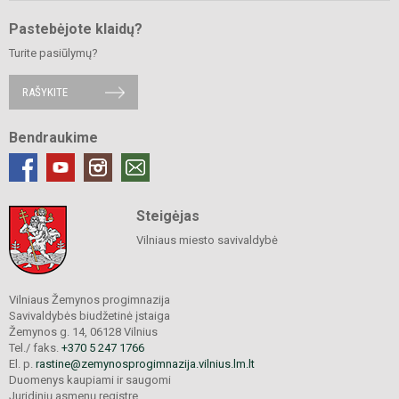
Pastebėjote klaidų?
Turite pasiūlymų?
RAŠYKITE
Bendraukime
Steigėjas
Vilniaus miesto savivaldybė
Vilniaus Žemynos progimnazija
Savivaldybės biudžetinė įstaiga
Žemynos g. 14, 06128 Vilnius
Tel./ faks.
+370 5 247 1766
El. p.
rastine@zemynosprogimnazija.vilnius.lm.lt
Duomenys kaupiami ir saugomi
Juridinių asmenų registre