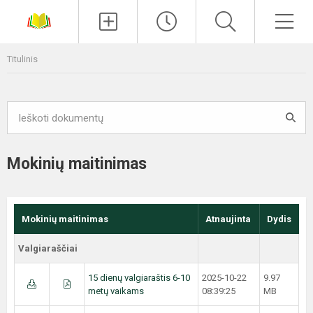
Paieška
Men
Titulinis
Mokinių maitinimas
Mokinių maitinimas
Atnaujinta
Dydis
Valgiaraščiai
15 dienų valgiaraštis 6-10
2025-10-22
9.97
metų vaikams
08:39:25
MB