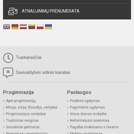
ATNAUJINIMŲ PRENUMERATA
Tvarkaraščiai
Savivaldybės vidinis kanalas
Progimnazija
Paslaugos
Apie progimnaziją
Pradinis ugdymas
Misija, vizija, filosofija, vertybės
Pagrindinis ugdymas
Progimnazijos simboliai
Visos dienos mokykla
Tradiciniai renginiai
Neformalusis švietimas
Socialiniai partneriai
Pagalba mokiniams ir tėvams
Priėmimas į progimnaziją
Mokinių maitinimas