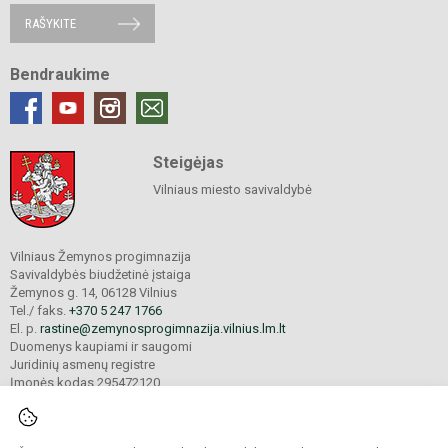
RAŠYKITE
Bendraukime
Steigėjas
Vilniaus miesto savivaldybė
Vilniaus Žemynos progimnazija
Savivaldybės biudžetinė įstaiga
Žemynos g. 14, 06128 Vilnius
Tel./ faks.
+370 5 247 1766
El. p.
rastine@zemynosprogimnazija.vilnius.lm.lt
Duomenys kaupiami ir saugomi
Juridinių asmenų registre
Įmonės kodas 295472120