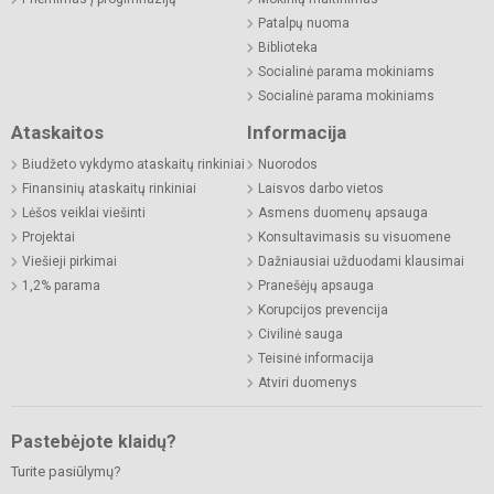
Patalpų nuoma
Biblioteka
Socialinė parama mokiniams
Socialinė parama mokiniams
Ataskaitos
Informacija
Biudžeto vykdymo ataskaitų rinkiniai
Nuorodos
Finansinių ataskaitų rinkiniai
Laisvos darbo vietos
Lėšos veiklai viešinti
Asmens duomenų apsauga
Projektai
Konsultavimasis su visuomene
Viešieji pirkimai
Dažniausiai užduodami klausimai
1,2% parama
Pranešėjų apsauga
Korupcijos prevencija
Civilinė sauga
Teisinė informacija
Atviri duomenys
Pastebėjote klaidų?
Turite pasiūlymų?